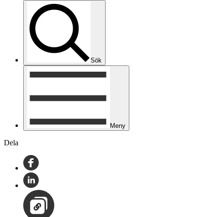
Sök
Meny
Dela