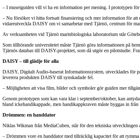
– I museiguiden vill vi ha en information per mening. I prototypen för
– Nu försöker vi hitta fortsatt finansiering och mer information för at
vidareutveckla DAISY om vi samarbetar med Tjärnö, centrum för mari
Av verksamheten vid Tjärnö marinbiologiska laboratorium står Götebor
Som tillhörande universitetet måste Tjärnö göra informationen på hemsid
Tjärnös databas till DAISY-projektet, som då utgör en pilotstudie. Fra
DAISY – till glädje för alla
DAISY, Digitalt Audio-baserat Informationssystem, utvecklades för pr
leverera produkten DAISY till synskadade fel.
– Möjligheten att visa film, bilder och symboler gör guiden mer tillgä
Genom prototypen som kan vara klar i september/oktober, kan antydas h
bland ickehandikappade, men handikappkraven måste byggas in från 
Drömmen: en handdator
Niklas Wikman från MediaCuben, står för den tekniska utvecklinge
– Drömmen vore en handdator med tillräcklig kapacitet för att rymma en 