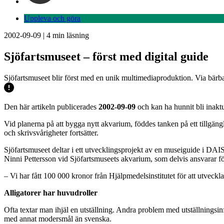
Uppleva och göra
2002-09-09
|
4
min läsning
Sjöfartsmuseet – först med digital guide
Sjöfartsmuseet blir först med en unik multimediaproduktion. Via bärb
Den här artikeln publicerades
2002-09-09
och kan ha hunnit bli inaktu
Vid planerna på att bygga nytt akvarium, föddes tanken på ett tillgäng
och skrivsvårigheter fortsätter.
Sjöfartsmuseet deltar i ett utvecklingsprojekt av en museiguide i DAIS
Ninni Pettersson vid Sjöfartsmuseets akvarium, som delvis ansvarar för 
– Vi har fått 100 000 kronor från Hjälpmedelsinstitutet för att utv
Alligatorer har huvudroller
Ofta textar man ihjäl en utställning. Andra problem med utställningsin
med annat modersmål än svenska.