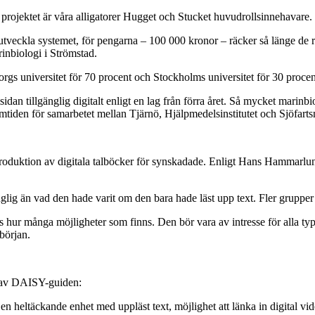
 projektet är våra alligatorer Hugget och Stucket huvudrollsinnehavare.
t utveckla systemet, för pengarna – 100 000 kronor – räcker så länge de 
nbiologi i Strömstad.
gs universitet för 70 procent och Stockholms universitet för 30 procen
an tillgänglig digitalt enligt en lag från förra året. Så mycket marinbio
mtiden för samarbetet mellan Tjärnö, Hjälpmedelsinstitutet och Sjöfartsm
oduktion av digitala talböcker för synskadade. Enligt Hans Hammarlund 
nglig än vad den hade varit om den bara hade läst upp text. Fler gruppe
ur många möjligheter som finns. Den bör vara av intresse för alla type
början.
n av DAISY-guiden:
heltäckande enhet med uppläst text, möjlighet att länka in digital video,