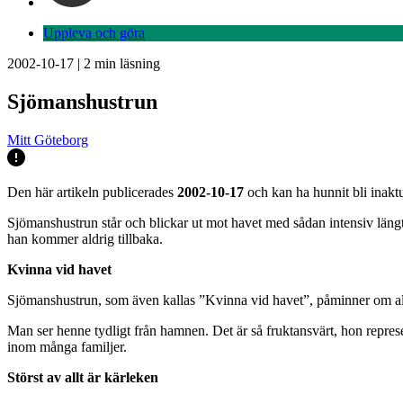
Uppleva och göra
2002-10-17
|
2
min läsning
Sjömanshustrun
Mitt Göteborg
Den här artikeln publicerades
2002-10-17
och kan ha hunnit bli inaktu
Sjömanshustrun står och blickar ut mot havet med sådan intensiv längta
han kommer aldrig tillbaka.
Kvinna vid havet
Sjömanshustrun, som även kallas ”Kvinna vid havet”, påminner om all
Man ser henne tydligt från hamnen. Det är så fruktansvärt, hon repres
inom många familjer.
Störst av allt är kärleken