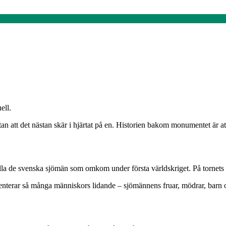
ell.
n att det nästan skär i hjärtat på en. Historien bakom monumentet är att
a de svenska sjömän som omkom under första världskriget. På tornets f
enterar så många människors lidande – sjömännens fruar, mödrar, barn och