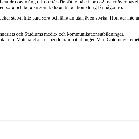
en beundras av många. Hon står där ståtlig på ett torn 82 meter över have
en sorg och längtan som bidragit till att hon aldrig får någon ro.
ker statyn inte bara sorg och längtan utan även styrka. Hon ger inte upp 
mnasiets och Studiums medie- och kommunikationsutbildningar.
tiklarna. Materialet är fristående från nättidningen Vårt Göteborgs nyhet