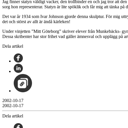
Jag finner statyn väldigt vacker, den trollbinder en och jag tror att d
sorg hon representerar. Statyn är lite spöklik och får mig att tänka på d
Det var år 1934 som Ivar Johnson gjorde denna skulptur. För mig uttryc
det och störst av allt är ändå kärleken!
Under vinjetten ”Mitt Göteborg” skriver elever från Munkebäcks- gy
Dessa skribenter har stor frihet vad gäller ämnesval och upplägg på ar
Dela artikel
2002-10-17
2002-10-17
Dela artikel