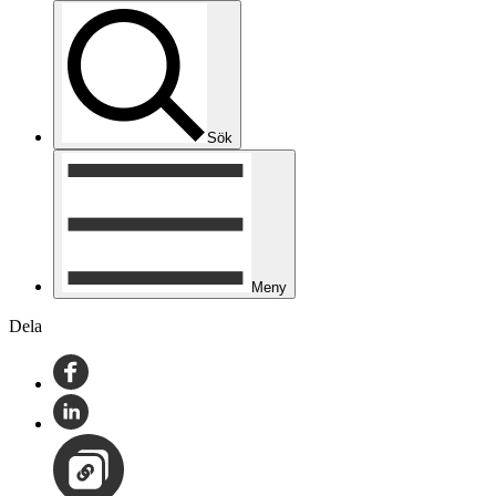
Sök
Meny
Dela