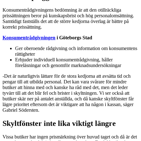
Konsumentrådgivningens bedömning är att den otillräckliga
prissättningen beror på kunskapsbrist och hög personalomsättning.
Samtidigt fastställs det att de större kedjorna överlag är bättre på
korrekt prissättning.
Konsumentrådgivningen
i Göteborgs Stad
Ger oberoende rådgivning och information om konsumentens
rättigheter
Erbjuder individuell konsumentrådgivning, håller
föreläsningar och genomför marknadsundersökningar
-Det är naturligtvis lättare för de stora kedjorna att avsätta tid och
pengar till att utbilda personal. Det kan vara svårare för mindre
butiker att hinna med och kanske ha råd med det, men det leder
tyvärr till att det blir fel och brister i skyltningen. Vi ser också att
butiker skär ner på antalet anställda, och då kanske skyltfönster får
lägre prioritet eftersom det är viktigare att ha någon i kassan, säger
Gabriel Södersten.
Skyltfönster inte lika viktigt längre
Vissa butiker har ingen prismärkning över huvud taget och då är det