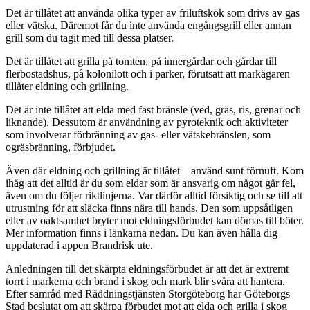
Det är tillåtet att använda olika typer av friluftskök som drivs av gas
eller vätska. Däremot får du inte använda engångsgrill eller annan
grill som du tagit med till dessa platser.
Det är tillåtet att grilla på tomten, på innergårdar och gårdar till
flerbostadshus, på kolonilott och i parker, förutsatt att markägaren
tillåter eldning och grillning.
Det är inte tillåtet att elda med fast bränsle (ved, gräs, ris, grenar och
liknande). Dessutom är användning av pyroteknik och aktiviteter
som involverar förbränning av gas- eller vätskebränslen, som
ogräsbränning, förbjudet.
Även där eldning och grillning är tillåtet – använd sunt förnuft. Kom
ihåg att det alltid är du som eldar som är ansvarig om något går fel,
även om du följer riktlinjerna. Var därför alltid försiktig och se till att
utrustning för att släcka finns nära till hands. Den som uppsåtligen
eller av oaktsamhet bryter mot eldningsförbudet kan dömas till böter.
Mer information finns i länkarna nedan. Du kan även hålla dig
uppdaterad i appen Brandrisk ute.
Anledningen till det skärpta eldningsförbudet är att det är extremt
torrt i markerna och brand i skog och mark blir svåra att hantera.
Efter samråd med Räddningstjänsten Storgöteborg har Göteborgs
Stad beslutat om att skärpa förbudet mot att elda och grilla i skog