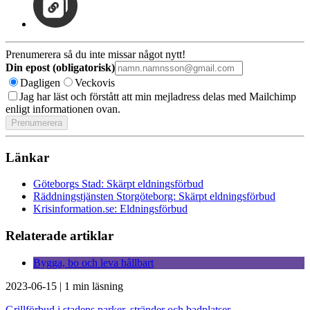
Prenumerera så du inte missar något nytt!
Din epost (obligatorisk)
Dagligen
Veckovis
Jag har läst och förstått att min mejladress delas med Mailchimp
enligt informationen ovan.
Länkar
Göteborgs Stad: Skärpt eldningsförbud
Räddningstjänsten Storgöteborg: Skärpt eldningsförbud
Krisinformation.se: Eldningsförbud
Relaterade artiklar
Bygga, bo och leva hållbart
2023-06-15
|
1 min läsning
Grillförbud i stadens parker, stränder och badplatser