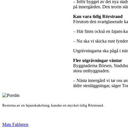
– Inför bygget av det nya st
på innergården. Den teorin stäm
Kan vara tidig Rörstrand
Förutom den svartglaserade k
– Här finns också en fajans-ka
– Nu ska vi skicka runt fynden 
Utgrävningarna ska pågå i mins
Fler utgrävningar väntar
Byggnaderna Börsen, Stadshus
stora ombyggnaden.
– Nästa innergård vi tar oss a
äldre stenläggningar, säger 
Resterna av en fajanskakelung, kanske en mycket tidig Rörstrand.
Mats Fahlgren