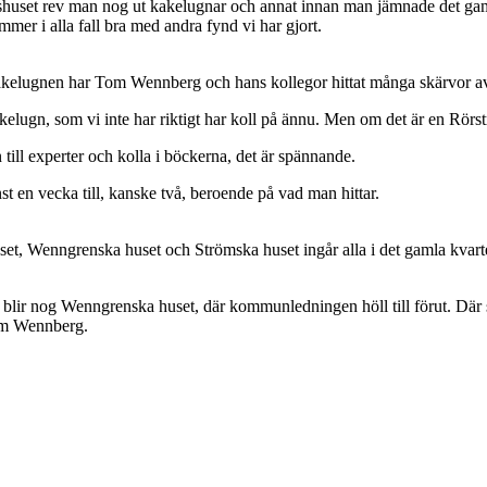
adshuset rev man nog ut kakelugnar och annat innan man jämnade det 
mer i alla fall bra med andra fynd vi har gjort.
akelugnen har Tom Wennberg och hans kollegor hittat många skärvor av
kelugn, som vi inte har riktigt har koll på ännu. Men om det är en Rör
till experter och kolla i böckerna, det är spännande.
t en vecka till, kanske två, beroende på vad man hittar.
et, Wenngrenska huset och Strömska huset ingår alla i det gamla kvar
n blir nog Wenngrenska huset, där kommunledningen höll till förut. Där 
Tom Wennberg.