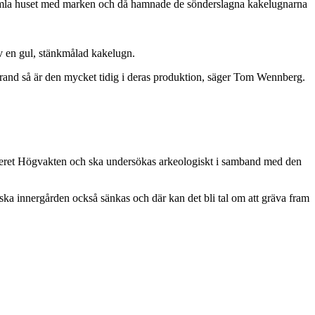
gamla huset med marken och då hamnade de sönderslagna kakelugnarna
 en gul, stänkmålad kakelugn.
strand så är den mycket tidig i deras produktion, säger Tom Wennberg.
teret Högvakten och ska undersökas arkeologiskt i samband med den
ska innergården också sänkas och där kan det bli tal om att gräva fram