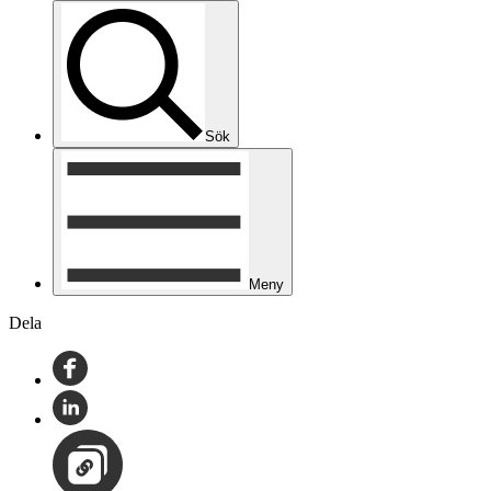
Sök
Meny
Dela