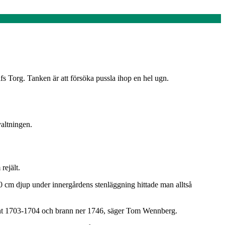
lfs Torg. Tanken är att försöka pussla ihop en hel ugn.
valtningen.
rejält.
0 cm djup under innergårdens stenläggning hittade man alltså
 runt 1703-1704 och brann ner 1746, säger Tom Wennberg.