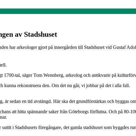
ngen av Stadshuset
ynden har arkeologer gjort på innergården till Stadshuset vid Gustaf Ado
ell.
digt 1700-tal, säger Tom Wennberg, arkeolog och antikvarie på kulturför
ch kunna rekonstruera den. Om det nu går, vi jobbar på det i alla fall.
, är sedan en tid avstängd. Här ska det grundförstärkas och byggas om 
chans att hitta spännande saker från Göteborgs förflutna. Och på 80-10
nar.
ar suttit i Stadshusets föregångare, det gamla stadshuset som byggdes