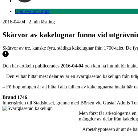
Uppleva och göra
2016-04-04
|
2
min läsning
Skärvor av kakelugnar funna vid utgrävni
Skärvor av tre, kanske fyra, ståtliga kakelugnar från 1700-talet. De f
Den här artikeln publicerades
2016-04-04
och kan ha hunnit bli inaktu
– Den vi har hittat mest delar av är en svartglaserad kakelugn från ti
– Förhoppningen är att hitta i alla fall en av kakelugnarna intakt här o
Brand 1746
Innergården till Stadshuset, granne med Börsen vid Gustaf Adolfs Torg
Men först får arkeologerna en 
mängder av delar från kakelug
– Arbetshypotesen är att de h