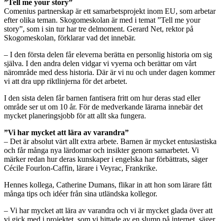
”Tell me your story”
Comenius partnerskap är ett samarbetsprojekt inom EU, som arbetar
efter olika teman. Skogomeskolan är med i temat ”Tell me your
story”, som i sin tur har tre delmoment. Gerard Net, rektor på
Skogomeskolan, förklarar vad det innebär.
– I den första delen får eleverna berätta en personlig historia om sig
själva. I den andra delen vidgar vi vyerna och berättar om vårt
närområde med dess historia. Där är vi nu och under dagen kommer
vi att dra upp riktlinjerna för det arbetet.
I den sista delen får barnen fantisera fritt om hur deras stad eller
område ser ut om 10 år. För de medverkande lärarna innebär det
mycket planeringsjobb för att allt ska fungera.
”Vi har mycket att lära av varandra”
– Det är absolut värt allt extra arbete. Barnen är mycket entusiastiska
och får många nya lärdomar och insikter genom samarbetet. Vi
märker redan hur deras kunskaper i engelska har förbättrats, säger
Cécile Fourlon-Caffin, lärare i Veyrac, Frankrike.
Hennes kollega, Catherine Dumans, flikar in att hon som lärare fått
många tips och idéer från sina utländska kollegor.
– Vi har mycket att lära av varandra och vi är mycket glada över att
vi gick med i projektet, som vi hittade av en slump på internet, säger