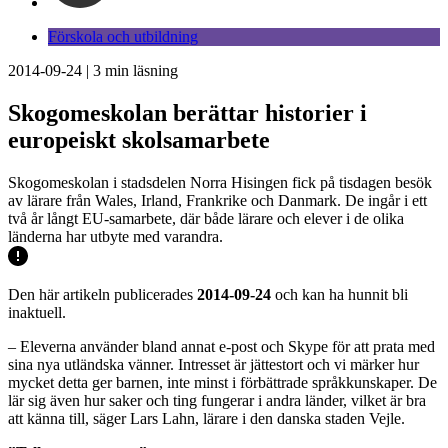
Förskola och utbildning
2014-09-24
|
3
min läsning
Skogomeskolan berättar historier i
europeiskt skolsamarbete
Skogomeskolan i stadsdelen Norra Hisingen fick på tisdagen besök
av lärare från Wales, Irland, Frankrike och Danmark. De ingår i ett
två år långt EU-samarbete, där både lärare och elever i de olika
länderna har utbyte med varandra.
Den här artikeln publicerades
2014-09-24
och kan ha hunnit bli
inaktuell.
– Eleverna använder bland annat e-post och Skype för att prata med
sina nya utländska vänner. Intresset är jättestort och vi märker hur
mycket detta ger barnen, inte minst i förbättrade språkkunskaper. De
lär sig även hur saker och ting fungerar i andra länder, vilket är bra
att känna till, säger Lars Lahn, lärare i den danska staden Vejle.