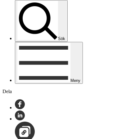
Sök
Meny
Dela