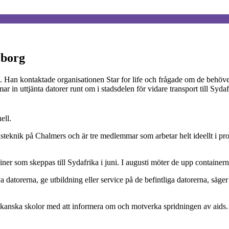
eborg
 Han kontaktade organisationen Star for life och frågade om de behöver
n uttjänta datorer runt om i stadsdelen för vidare transport till Sydaf
ell.
knik på Chalmers och är tre medlemmar som arbetar helt ideellt i proje
er som skeppas till Sydafrika i juni. I augusti möter de upp containern
datorerna, ge utbildning eller service på de befintliga datorerna, säge
kanska skolor med att informera om och motverka spridningen av aids. Ces