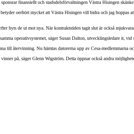
g sponsrar finansiellt och stadsdelsförvaltningen Västra Hisingen skänker
 betyder oerhört mycket att Västra Hisingen vill bidra och jag hoppas a
ter byts de ut mot nya. När kontraktstiden tagit slut är också mjukvaran
amma operativsystemet, säger Susan Dalton, utvecklingsledare it, vid 
ämna till återvinning. Nu hämtas datorerna upp av Cesa-medlemmarna och 
rter vinner på, säger Glenn Wigström. Detta öppnar också andra möjlighet