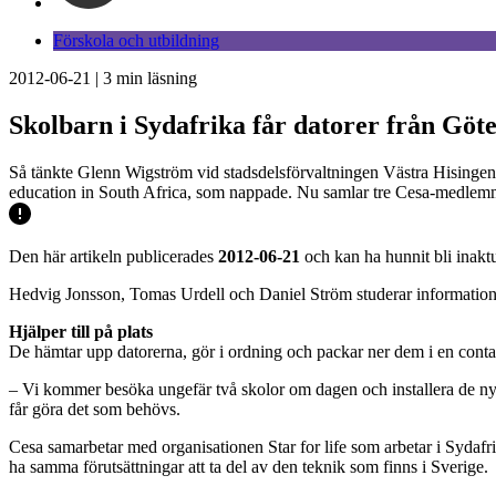
Förskola och utbildning
2012-06-21
|
3
min läsning
Skolbarn i Sydafrika får datorer från Göt
Så tänkte Glenn Wigström vid stadsdelsförvaltningen Västra Hisingen.
education in South Africa, som nappade. Nu samlar tre Cesa-medlemmar i
Den här artikeln publicerades
2012-06-21
och kan ha hunnit bli inaktu
Hedvig Jonsson, Tomas Urdell och Daniel Ström studerar informationste
Hjälper till på plats
De hämtar upp datorerna, gör i ordning och packar ner dem i en contain
– Vi kommer besöka ungefär två skolor om dagen och installera de nya 
får göra det som behövs.
Cesa samarbetar med organisationen Star for life som arbetar i Sydafri
ha samma förutsättningar att ta del av den teknik som finns i Sverige.