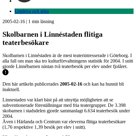
Uppleva och göra
2005-02-16
|
1
min läsning
Skolbarnen i Linnéstaden flitiga
teaterbesökare
Skolbarnen i Linnéstaden är de mest teaterintresserade i Göteborg. I
alla fall om man ska tro kulturförvaltningens statistik för 2004. I snitt
gjorde Linnébarnen nästan två teaterbesök per elev under fjolåret.
Den här artikeln publicerades
2005-02-16
och kan ha hunnit bli
inaktuell.
Linnestaden var klart bäst på att utnyttja möjligheten att se
subventionerade föreställningar med fria teatergrupper. De 3.398
skobarnen i stadsdelen gjorde sammanlagt 6.634 teaterbesök under
2004.
Även i Härlanda och Centrum var eleverna flitiga teaterbesökare
(1,76 respektive 1,39 besök per elev i snitt).