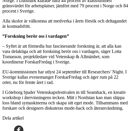
Norge. I Danmark klarade bara 44 procent av klassrummen
gränsvärdet för arbetsplatser, jämfört med 79 procent i Norge och 84
procent i Sverige.
Alla skolor är välkomna att medverka i årets försök och deltagandet
är kostnadsfritt.
”Forskning berör oss i vardagen”
– Syftet är att förmedla hur fascinerande forskning är, att alla kan
vara delaktiga och att forskning berör oss i vardagen, säger Lotta
Tomasson, projektledare vid Vetenskap & Allmänhet, som
koordinerar ForskarFredag i Sverige.
EU-kommissionen har utlyst 24 september till Researchers’ Night. I
Sverige kallas evenemanget ForskarFredag och äger rum på 22
orter, nu för femte året i rad.
I Göteborg bjuder Vetenskapsfestivalen in till Seamhack, en kreativ
workshop i återvinningens tecken. Mitt i Nordstan kan man släppa
loss bland symaskinerna och skapa sitt eget mode. Tillsammans med
forskare och designers diskuteras mode-hack och återanvändning.
Dela artikel