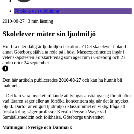
Förskola och utbildning
2010-08-27
|
3
min läsning
Skolelever mäter sin ljudmiljö
Hur bra eller dålig är ljudmiljön i skolorna? Det ska elever i bland
annat Göteborg själva ta reda på i höst. Massexperimentet ingår i
vetenskapsfesten ForskarFredag som äger rum i Göteborg och 21
andra orter 24 september.
Den här artikeln publicerades
2010-08-27
och kan ha hunnit bli
inaktuell.
– Det kan vara mycket tröttande att tvingas anstränga sig för att höra
vad läraren säger eller att försöka koncentrera sig när det är mycket
oljud. Därför är en god ljudmiljö i klassrummet en viktig fråga att
forska kring, säger professor Kerstin Persson Waye vid
Samhällsmedicin och folkhälsa, Göteborgs universitet.
Mätningar i Sverige och Danmark