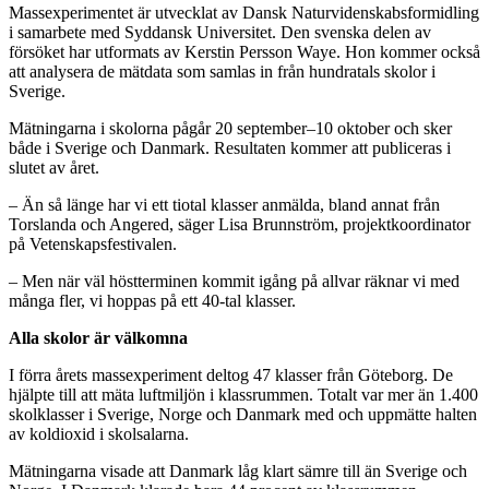
Massexperimentet är utvecklat av Dansk Naturvidenskabsformidling
i samarbete med Syddansk Universitet. Den svenska delen av
försöket har utformats av Kerstin Persson Waye. Hon kommer också
att analysera de mätdata som samlas in från hundratals skolor i
Sverige.
Mätningarna i skolorna pågår 20 september–10 oktober och sker
både i Sverige och Danmark. Resultaten kommer att publiceras i
slutet av året.
– Än så länge har vi ett tiotal klasser anmälda, bland annat från
Torslanda och Angered, säger Lisa Brunnström, projektkoordinator
på Vetenskapsfestivalen.
– Men när väl höstterminen kommit igång på allvar räknar vi med
många fler, vi hoppas på ett 40-tal klasser.
Alla skolor är välkomna
I förra årets massexperiment deltog 47 klasser från Göteborg. De
hjälpte till att mäta luftmiljön i klassrummen. Totalt var mer än 1.400
skolklasser i Sverige, Norge och Danmark med och uppmätte halten
av koldioxid i skolsalarna.
Mätningarna visade att Danmark låg klart sämre till än Sverige och