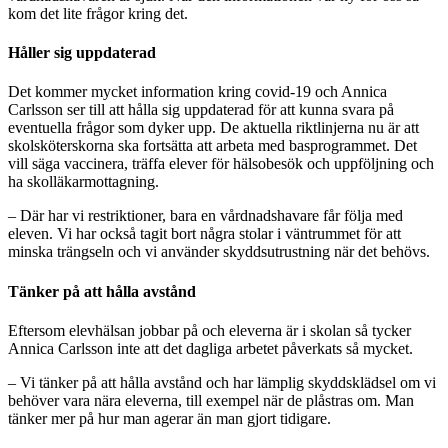
kom det lite frågor kring det.
Håller sig uppdaterad
Det kommer mycket information kring covid-19 och Annica
Carlsson ser till att hålla sig uppdaterad för att kunna svara på
eventuella frågor som dyker upp. De aktuella riktlinjerna nu är att
skolsköterskorna ska fortsätta att arbeta med basprogrammet. Det
vill säga vaccinera, träffa elever för hälsobesök och uppföljning och
ha skolläkarmottagning.
– Där har vi restriktioner, bara en vårdnadshavare får följa med
eleven. Vi har också tagit bort några stolar i väntrummet för att
minska trängseln och vi använder skyddsutrustning när det behövs.
Tänker på att hålla avstånd
Eftersom elevhälsan jobbar på och eleverna är i skolan så tycker
Annica Carlsson inte att det dagliga arbetet påverkats så mycket.
– Vi tänker på att hålla avstånd och har lämplig skyddsklädsel om vi
behöver vara nära eleverna, till exempel när de plåstras om. Man
tänker mer på hur man agerar än man gjort tidigare.