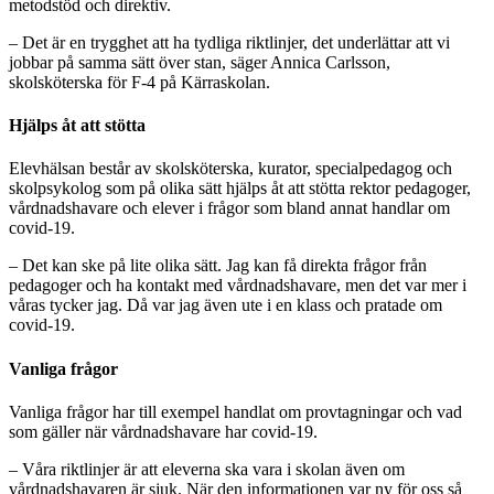
metodstöd och direktiv.
– Det är en trygghet att ha tydliga riktlinjer, det underlättar att vi
jobbar på samma sätt över stan, säger Annica Carlsson,
skolsköterska för F-4 på Kärraskolan.
Hjälps åt att stötta
Elevhälsan består av skolsköterska, kurator, specialpedagog och
skolpsykolog som på olika sätt hjälps åt att stötta rektor pedagoger,
vårdnadshavare och elever i frågor som bland annat handlar om
covid-19.
– Det kan ske på lite olika sätt. Jag kan få direkta frågor från
pedagoger och ha kontakt med vårdnadshavare, men det var mer i
våras tycker jag. Då var jag även ute i en klass och pratade om
covid-19.
Vanliga frågor
Vanliga frågor har till exempel handlat om provtagningar och vad
som gäller när vårdnadshavare har covid-19.
– Våra riktlinjer är att eleverna ska vara i skolan även om
vårdnadshavaren är sjuk. När den informationen var ny för oss så