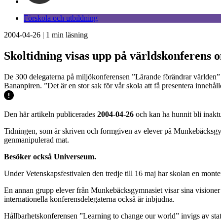
Förskola och utbildning
2004-04-26
|
1
min läsning
Skoltidning visas upp på världskonferens 
De 300 delegaterna på miljökonferensen ”Lärande förändrar världen”
Bananpiren. ”Det är en stor sak för vår skola att få presentera innehål
Den här artikeln publicerades
2004-04-26
och kan ha hunnit bli inaktu
Tidningen, som är skriven och formgiven av elever på Munkebäcksgymna
genmanipulerad mat.
Besöker också Universeum.
Under Vetenskapsfestivalen den tredje till 16 maj har skolan en mon
En annan grupp elever från Munkebäcksgymnasiet visar sina visioner o
internationella konferensdelegaterna också är inbjudna.
Hållbarhetskonferensen ”Learning to change our world” invigs av stat