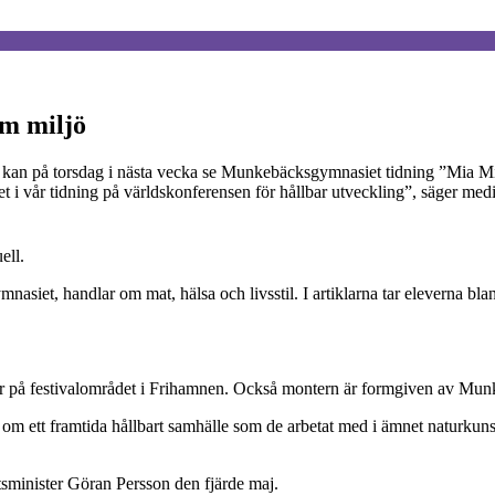
om miljö
 kan på torsdag i nästa vecka se Munkebäcksgymnasiet tidning ”Mia Min
let i vår tidning på världskonferensen för hållbar utveckling”, säger me
ell.
siet, handlar om mat, hälsa och livsstil. I artiklarna tar eleverna bla
ter på festivalområdet i Frihamnen. Också montern är formgiven av Mun
m ett framtida hållbart samhälle som de arbetat med i ämnet naturkuns
sminister Göran Persson den fjärde maj.