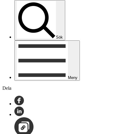
Sök
Meny
Dela