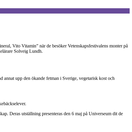
eral, Vito Vitamin” när de besöker Vetenskapsfestivalens monter på
dielärare Solveig Lundh.
nd annat upp den ökande fetman i Sverige, vegetarisk kost och
kebäckselever.
kap. Deras utställning presenteras den 6 maj på Universeum dit de