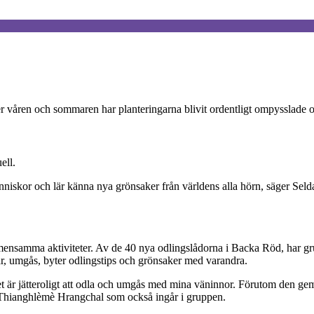
r våren och sommaren har planteringarna blivit ordentligt ompysslade och
ell.
änniskor och lär känna nya grönsaker från världens alla hörn, säger Se
ensamma aktiviteter. Av de 40 nya odlingslådorna i Backa Röd, har grup
ar, umgås, byter odlingstips och grönsaker med varandra.
det är jätteroligt att odla och umgås med mina väninnor. Förutom den g
uii Thianghlèmè Hrangchal som också ingår i gruppen.