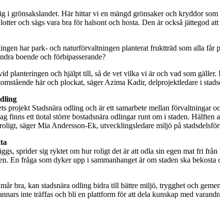
 sig i grönsakslandet. Här hittar vi en mängd grönsaker och kryddor som i
lotter och sägs vara bra för halsont och hosta. Den är också jättegod att 
ngen har park- och naturförvaltningen planterat fruktträd som alla får 
 andra boende och förbipasserande?
d planteringen och hjälpt till, så de vet vilka vi är och vad som gäller. 
utomstående här och plockat, säger Azima Kadir, delprojektledare i stad
odling
ts projekt Stadsnära odling och är ett samarbete mellan förvaltningar o
dag finns ett tiotal större bostadsnära odlingar runt om i staden. Hälft
 är roligt, säger Mia Andersson-Ek, utvecklingsledare miljö på stadsdelsf
ta
läggs, sprider sig ryktet om hur roligt det är att odla sin egen mat fri 
ären. En fråga som dyker upp i sammanhanget är om staden ska bekosta 
mår bra, kan stadsnära odling bidra till bättre miljö, trygghet och ge
nars inte träffas och bli en plattform för att dela kunskap med varand