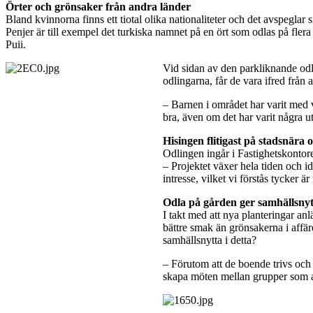
Örter och grönsaker från andra länder
Bland kvinnorna finns ett tiotal olika nationaliteter och det avspeglar
Penjer är till exempel det turkiska namnet på en ört som odlas på flera 
Puii.
Vid sidan av den parkliknande odli
odlingarna, får de vara ifred från
– Barnen i området har varit med vi
bra, även om det har varit några 
Hisingen flitigast på stadsnära 
Odlingen ingår i Fastighetskontore
– Projektet växer hela tiden och i
intresse, vilket vi förstås tycker
Odla på gården ger samhällsnyt
I takt med att nya planteringar an
bättre smak än grönsakerna i aff
samhällsnytta i detta?
– Förutom att de boende trivs och 
skapa möten mellan grupper som an