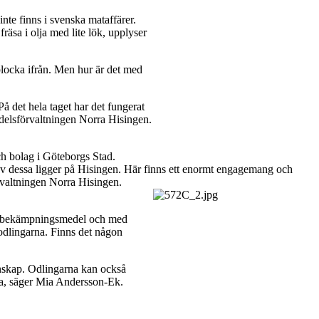
nte finns i svenska mataffärer.
fräsa i olja med lite lök, upplyser
plocka ifrån. Men hur är det med
På det hela taget har det fungerat
sdelsförvaltningen Norra Hisingen.
ch bolag i Göteborgs Stad.
en av dessa ligger på Hisingen. Här finns ett enormt engagemang och
örvaltningen Norra Hisingen.
från bekämpningsmedel och med
odlingarna. Finns det någon
menskap. Odlingarna kan också
ra, säger Mia Andersson-Ek.