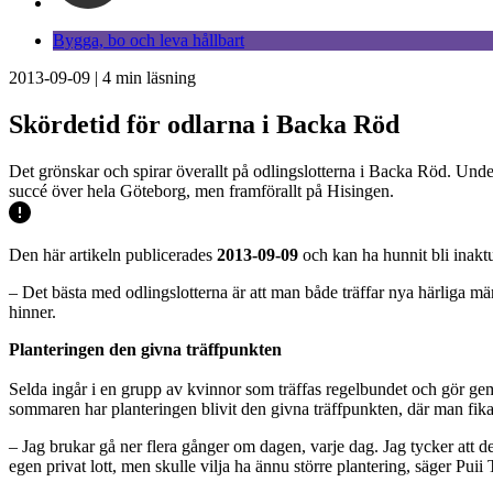
Bygga, bo och leva hållbart
2013-09-09
|
4
min läsning
Skördetid för odlarna i Backa Röd
Det grönskar och spirar överallt på odlingslotterna i Backa Röd. Unde
succé över hela Göteborg, men framförallt på Hisingen.
Den här artikeln publicerades
2013-09-09
och kan ha hunnit bli inaktu
– Det bästa med odlingslotterna är att man både träffar nya härliga m
hinner.
Planteringen den givna träffpunkten
Selda ingår i en grupp av kvinnor som träffas regelbundet och gör gem
sommaren har planteringen blivit den givna träffpunkten, där man fik
– Jag brukar gå ner flera gånger om dagen, varje dag. Jag tycker att 
egen privat lott, men skulle vilja ha ännu större plantering, säger P