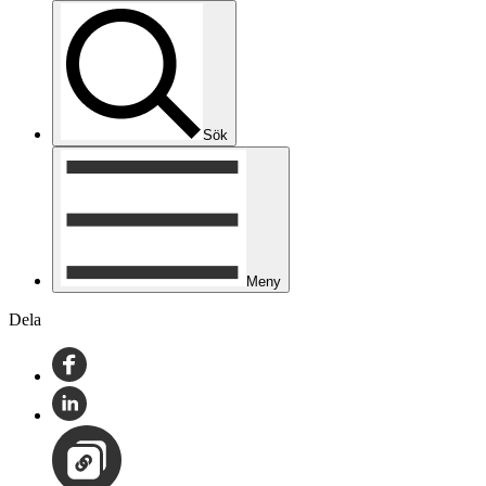
Sök
Meny
Dela