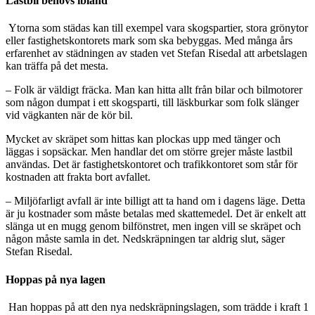
Lastbil behövs ibland
Ytorna som städas kan till exempel vara skogspartier, stora grönytor
eller fastighetskontorets mark som ska bebyggas. Med många års
erfarenhet av städningen av staden vet Stefan Risedal att arbetslagen
kan träffa på det mesta.
– Folk är väldigt fräcka. Man kan hitta allt från bilar och bilmotorer
som någon dumpat i ett skogsparti, till läskburkar som folk slänger
vid vägkanten när de kör bil.
Mycket av skräpet som hittas kan plockas upp med tänger och
läggas i sopsäckar. Men handlar det om större grejer måste lastbil
användas. Det är fastighetskontoret och trafikkontoret som står för
kostnaden att frakta bort avfallet.
– Miljöfarligt avfall är inte billigt att ta hand om i dagens läge. Detta
är ju kostnader som måste betalas med skattemedel. Det är enkelt att
slänga ut en mugg genom bilfönstret, men ingen vill se skräpet och
någon måste samla in det. Nedskräpningen tar aldrig slut, säger
Stefan Risedal.
Hoppas på nya lagen
Han hoppas på att den nya nedskräpningslagen, som trädde i kraft 1