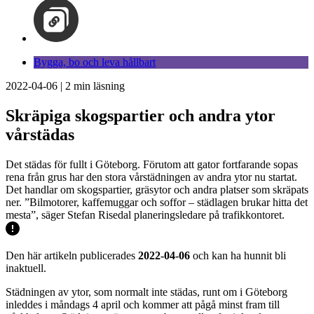
Bygga, bo och leva hållbart
2022-04-06
|
2
min läsning
Skräpiga skogspartier och andra ytor
vårstädas
Det städas för fullt i Göteborg. Förutom att gator fortfarande sopas
rena från grus har den stora vårstädningen av andra ytor nu startat.
Det handlar om skogspartier, gräsytor och andra platser som skräpats
ner. ”Bilmotorer, kaffemuggar och soffor – städlagen brukar hitta det
mesta”, säger Stefan Risedal planeringsledare på trafikkontoret.
Den här artikeln publicerades
2022-04-06
och kan ha hunnit bli
inaktuell.
Städningen av ytor, som normalt inte städas, runt om i Göteborg
inleddes i måndags 4 april och kommer att pågå minst fram till