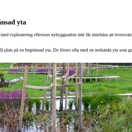
änsad yta
med exploatering eftersom nybyggnation inte får innebära att översväm
få plats på en begränsad yta. De förses ofta med en nedsänkt yta som grä