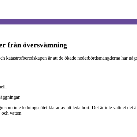
ser från översvämning
 och katastrofberedskapen är att de ökade nederbördsmängderna har någon
ell.
läggningar.
som inte ledningsnätet klarar av att leda bort. Det är inte vattnet det är
p och vatten.