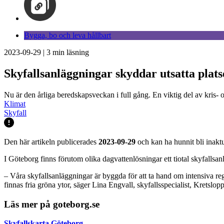
Bygga, bo och leva hållbart
2023-09-29
|
3
min läsning
Skyfallsanläggningar skyddar utsatta plat
Nu är den årliga beredskapsveckan i full gång. En viktig del av kris-
Klimat
Skyfall
Den här artikeln publicerades
2023-09-29
och kan ha hunnit bli inaktu
I Göteborg finns förutom olika dagvattenlösningar ett tiotal skyfallsan
– Våra skyfallsanläggningar är byggda för att ta hand om intensiva regn 
finnas fria gröna ytor, säger Lina Engvall, skyfallsspecialist, Kretslop
Läs mer på goteborg.se
Skyfallskarta
Göteborg