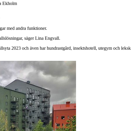
na Ekholm
l
ngar med andra funktioner.
allslösningar, säger Lina Engvall.
allsyta 2023 och även har hundrastgård, insektshotell, utegym och leksk