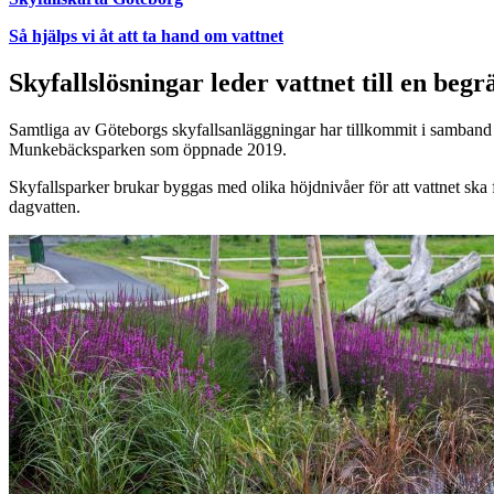
Så hjälps vi åt att ta hand om vattnet
Skyfallslösningar leder vattnet till en begr
Samtliga av Göteborgs skyfallsanläggningar har tillkommit i samband 
Munkebäcksparken som öppnade 2019.
Skyfallsparker brukar byggas med olika höjdnivåer för att vattnet ska 
dagvatten.