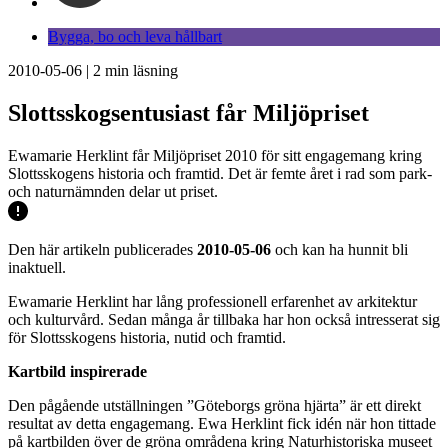
Bygga, bo och leva hållbart
2010-05-06
|
2
min läsning
Slottsskogsentusiast får Miljöpriset
Ewamarie Herklint får Miljöpriset 2010 för sitt engagemang kring
Slottsskogens historia och framtid. Det är femte året i rad som park-
och naturnämnden delar ut priset.
Den här artikeln publicerades
2010-05-06
och kan ha hunnit bli
inaktuell.
Ewamarie Herklint har lång professionell erfarenhet av arkitektur
och kulturvård. Sedan många år tillbaka har hon också intresserat sig
för Slottsskogens historia, nutid och framtid.
Kartbild inspirerade
Den pågående utställningen ”Göteborgs gröna hjärta” är ett direkt
resultat av detta engagemang. Ewa Herklint fick idén när hon tittade
på kartbilden över de gröna områdena kring Naturhistoriska museet