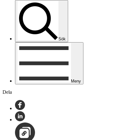
Sök
Meny
Dela