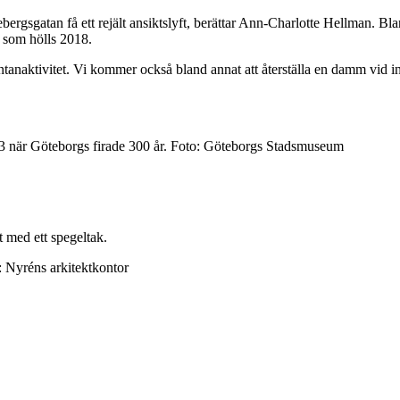
sgatan få ett rejält ansiktslyft, berättar Ann-Charlotte Hellman. Bland 
g som hölls 2018.
ntanaktivitet. Vi kommer också bland annat att återställa en damm vid i
23 när Göteborgs firade 300 år. Foto: Göteborgs Stadsmuseum
t med ett spegeltak.
n: Nyréns arkitektkontor