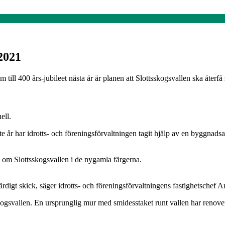
 2021
 till 400 års-jubileet nästa år är planen att Slottsskogsvallen ska åter
ell.
ste år har idrotts- och föreningsförvaltningen tagit hjälp av en byggnads
a om Slottsskogsvallen i de nygamla färgerna.
i färdigt skick, säger idrotts- och föreningsförvaltningens fastighetschef
tsskogsvallen. En ursprunglig mur med smidesstaket runt vallen har reno