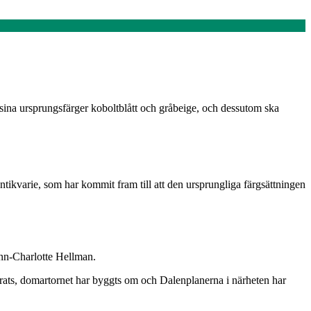
få sina ursprungsfärger koboltblått och gråbeige, och dessutom ska
antikvarie, som har kommit fram till att den ursprungliga färgsättningen
 Ann-Charlotte Hellman.
verats, domartornet har byggts om och Dalenplanerna i närheten har