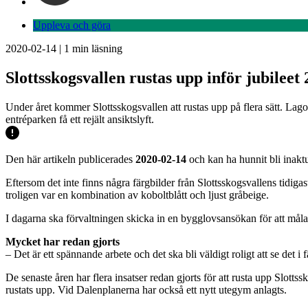
Uppleva och göra
2020-02-14
|
1
min läsning
Slottsskogsvallen rustas upp inför jubileet
Under året kommer Slottsskogsvallen att rustas upp på flera sätt. Lagom
entréparken få ett rejält ansiktslyft.
Den här artikeln publicerades
2020-02-14
och kan ha hunnit bli inaktu
Eftersom det inte finns några färgbilder från Slottsskogsvallens tidiga
troligen var en kombination av koboltblått och ljust gråbeige.
I dagarna ska förvaltningen skicka in en bygglovsansökan för att mål
Mycket har redan gjorts
– Det är ett spännande arbete och det ska bli väldigt roligt att se det 
De senaste åren har flera insatser redan gjorts för att rusta upp Slot
rustats upp. Vid Dalenplanerna har också ett nytt utegym anlagts.