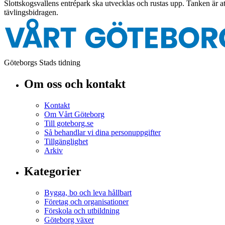
Slottskogsvallens entrépark ska utvecklas och rustas upp. Tanken är att 
tävlingsbidragen.
Göteborgs Stads tidning
Om oss och kontakt
Kontakt
Om Vårt Göteborg
Till goteborg.se
Så behandlar vi dina personuppgifter
Tillgänglighet
Arkiv
Kategorier
Bygga, bo och leva hållbart
Företag och organisationer
Förskola och utbildning
Göteborg växer