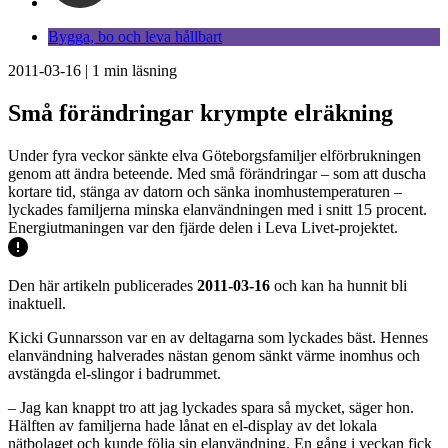
Bygga, bo och leva hållbart
2011-03-16
|
1
min läsning
Små förändringar krympte elräkning
Under fyra veckor sänkte elva Göteborgsfamiljer elförbrukningen
genom att ändra beteende. Med små förändringar – som att duscha
kortare tid, stänga av datorn och sänka inomhustemperaturen –
lyckades familjerna minska elanvändningen med i snitt 15 procent.
Energiutmaningen var den fjärde delen i Leva Livet-projektet.
Den här artikeln publicerades
2011-03-16
och kan ha hunnit bli
inaktuell.
Kicki Gunnarsson var en av deltagarna som lyckades bäst. Hennes
elanvändning halverades nästan genom sänkt värme inomhus och
avstängda el-slingor i badrummet.
– Jag kan knappt tro att jag lyckades spara så mycket, säger hon.
Hälften av familjerna hade lånat en el-display av det lokala
nätbolaget och kunde följa sin elanvändning. En gång i veckan fick