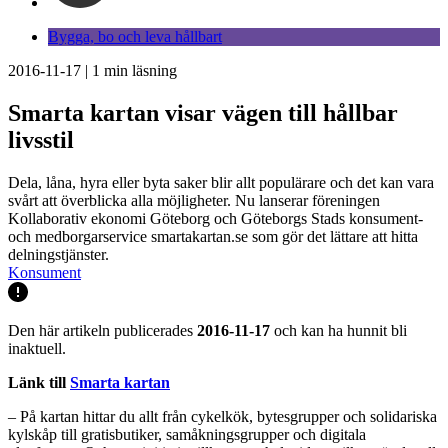
Bygga, bo och leva hållbart
2016-11-17
|
1
min läsning
Smarta kartan visar vägen till hållbar
livsstil
Dela, låna, hyra eller byta saker blir allt populärare och det kan vara
svårt att överblicka alla möjligheter. Nu lanserar föreningen
Kollaborativ ekonomi Göteborg och Göteborgs Stads konsument-
och medborgarservice smartakartan.se som gör det lättare att hitta
delningstjänster.
Konsument
Den här artikeln publicerades
2016-11-17
och kan ha hunnit bli
inaktuell.
Länk till
Smarta kartan
– På kartan hittar du allt från cykelkök, bytesgrupper och solidariska
kylskåp till gratisbutiker, samåkningsgrupper och digitala