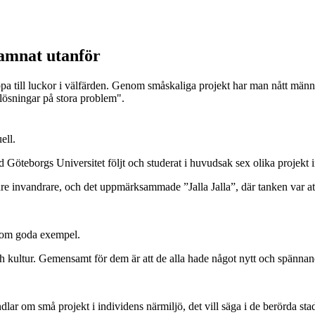
amnat utanför
täppa till luckor i välfärden. Genom småskaliga projekt har man nått män
lösningar på stora problem".
ell.
 vid Göteborgs Universitet följt och studerat i huvudsak sex olika proje
äldre invandrare, och det uppmärksammade ”Jalla Jalla”, där tanken var a
a som goda exempel.
a och kultur. Gemensamt för dem är att de alla hade något nytt och spänna
ndlar om små projekt i individens närmiljö, det vill säga i de berörda 