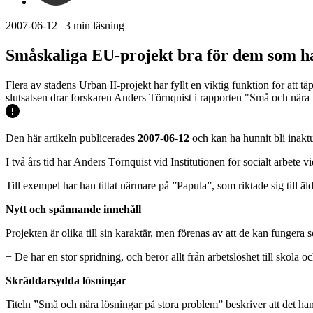
2007-06-12
|
3
min läsning
Småskaliga EU-projekt bra för dem som h
Flera av stadens Urban II-projekt har fyllt en viktig funktion för att 
slutsatsen drar forskaren Anders Törnquist i rapporten "Små och nära 
Den här artikeln publicerades
2007-06-12
och kan ha hunnit bli inaktu
I två års tid har Anders Törnquist vid Institutionen för socialt arbete
Till exempel har han tittat närmare på ”Papula”, som riktade sig till 
Nytt och spännande innehåll
Projekten är olika till sin karaktär, men förenas av att de kan funger
− De har en stor spridning, och berör allt från arbetslöshet till skol
Skräddarsydda lösningar
Titeln ”Små och nära lösningar på stora problem” beskriver att det ha