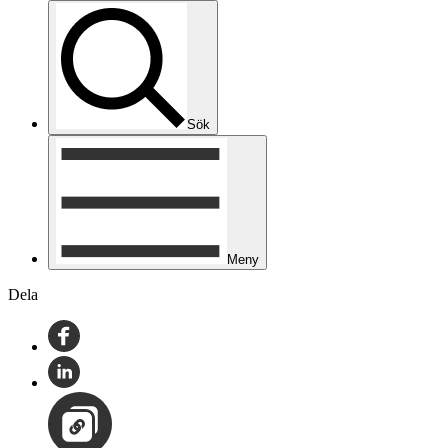
Sök
Meny
Dela