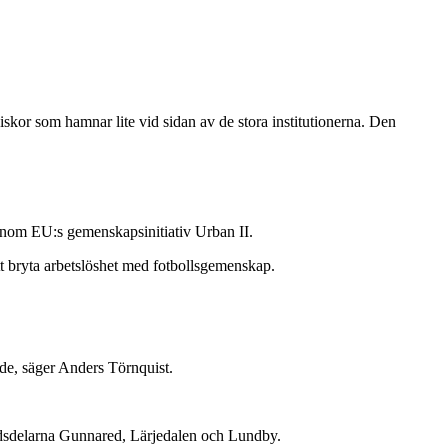
niskor som hamnar lite vid sidan av de stora institutionerna. Den
kt inom EU:s gemenskapsinitiativ Urban II.
tt bryta arbetslöshet med fotbollsgemenskap.
nde, säger Anders Törnquist.
stadsdelarna Gunnared, Lärjedalen och Lundby.