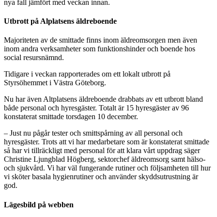
nya fall jämfört med veckan innan.
Utbrott på Alplatsens äldreboende
Majoriteten av de smittade finns inom äldreomsorgen men även
inom andra verksamheter som funktionshinder och boende hos
social resursnämnd.
Tidigare i veckan rapporterades om ett lokalt utbrott på
Styrsöhemmet i Västra Göteborg.
Nu har även Altplatsens äldreboende drabbats av ett utbrott bland
både personal och hyresgäster. Totalt är 15 hyresgäster av 96
konstaterat smittade torsdagen 10 december.
– Just nu pågår tester och smittspårning av all personal och
hyresgäster. Trots att vi har medarbetare som är konstaterat smittade
så har vi tillräckligt med personal för att klara vårt uppdrag säger
Christine Ljungblad Högberg, sektorchef äldreomsorg samt hälso-
och sjukvård. Vi har väl fungerande rutiner och följsamheten till hur
vi sköter basala hygienrutiner och använder skyddsutrustning är
god.
Lägesbild på webben