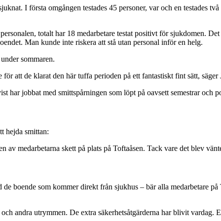
nsjuknat. I första omgången testades 45 personer, var och en testades två
personalen, totalt har 18 medarbetare testat positivt för sjukdomen. Det k
endet. Man kunde inte riskera att stå utan personal inför en helg.
ad under sommaren.
ör att de klarat den här tuffa perioden på ett fantastiskt fint sätt, säge
st har jobbat med smittspårningen som löpt på oavsett semestrar och pos
tt hejda smittan:
en av medarbetarna skett på plats på Toftaåsen. Tack vare det blev vänte
nd de boende som kommer direkt från sjukhus – bär alla medarbetare på 
rer och andra utrymmen. De extra säkerhetsåtgärderna har blivit vardag. Ev