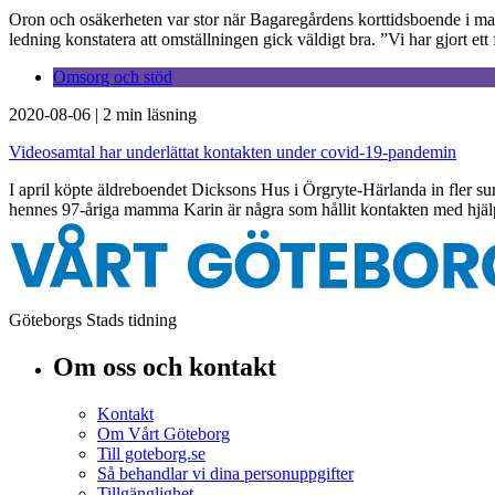
Oron och osäkerheten var stor när Bagaregårdens korttidsboende i mars
ledning konstatera att omställningen gick väldigt bra. ”Vi har gjort e
Omsorg och stöd
2020-08-06
|
2 min läsning
Videosamtal har underlättat kontakten under covid-19-pandemin
I april köpte äldreboendet Dicksons Hus i Örgryte-Härlanda in fler s
hennes 97-åriga mamma Karin är några som hållit kontakten med hjälp 
Göteborgs Stads tidning
Om oss och kontakt
Kontakt
Om Vårt Göteborg
Till goteborg.se
Så behandlar vi dina personuppgifter
Tillgänglighet