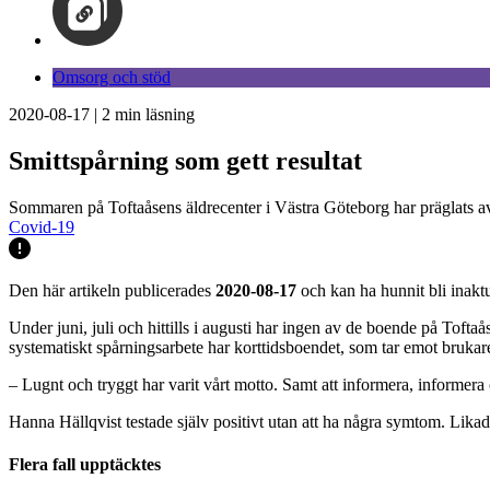
Omsorg och stöd
2020-08-17
|
2
min läsning
Smittspårning som gett resultat
Sommaren på Toftaåsens äldrecenter i Västra Göteborg har präglats av 
Covid-19
Den här artikeln publicerades
2020-08-17
och kan ha hunnit bli inaktu
Under juni, juli och hittills i augusti har ingen av de boende på Tofta
systematiskt spårningsarbete har korttidsboendet, som tar emot brukare
– Lugnt och tryggt har varit vårt motto. Samt att informera, informer
Hanna Hällqvist testade själv positivt utan att ha några symtom. Lika
Flera fall upptäcktes