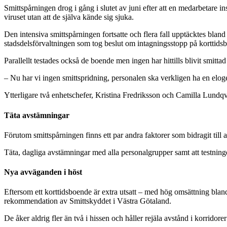
Smittspårningen drog i gång i slutet av juni efter att en medarbetare i
viruset utan att de själva kände sig sjuka.
Den intensiva smittspårningen fortsatte och flera fall upptäcktes bland 
stadsdelsförvaltningen som tog beslut om intagningsstopp på korttidsbo
Parallellt testades också de boende men ingen har hittills blivit smitt
– Nu har vi ingen smittspridning, personalen ska verkligen ha en eloge f
Ytterligare två enhetschefer, Kristina Fredriksson och Camilla Lundqvi
Täta avstämningar
Förutom smittspårningen finns ett par andra faktorer som bidragit till a
Täta, dagliga avstämningar med alla personalgrupper samt att testning
Nya avväganden i höst
Eftersom ett korttidsboende är extra utsatt – med hög omsättning bla
rekommendation av Smittskyddet i Västra Götaland.
De åker aldrig fler än två i hissen och håller rejäla avstånd i korrido