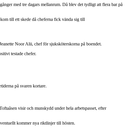
 gånger med tre dagars mellanrum. Då blev det tydligt att flera bar på
om till ett skede då cheferna fick vända sig till
r Jeanette Noor Alii, chef för sjuksköterskorna på boendet.
itivt testade chefer.
tiderna på svaren kortare.
Toftaåsen visir och munskydd under hela arbetspasset, efter
entuellt kommer nya riktlinjer till hösten.