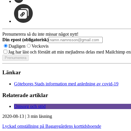
Prenumerera så du inte missar något nytt!
Din epost (obligatorisk)
Dagligen
Veckovis
Jag har läst och förstått att min mejladress delas med Mailchimp en
Länkar
Göteborgs Stads information med anledning av covid-19
Relaterade artiklar
Omsorg och stöd
2020-08-13
|
3 min läsning
Lyckad omställning på Bagaregårdens korttidsboende