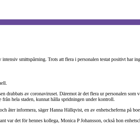
intensiv smittspårning. Trots att flera i personalen testat positivt ha
ell.
åsen drabbats av coronaviruset. Däremot är det flera ur personalen som va
 från hela staden, kunnat hålla spridningen under kontroll.
a och åter informera, säger Hanna Hällqvist, en av enhetscheferna på boe
dant var det för hennes kollega, Monica P Johansson, också hon enhetsc