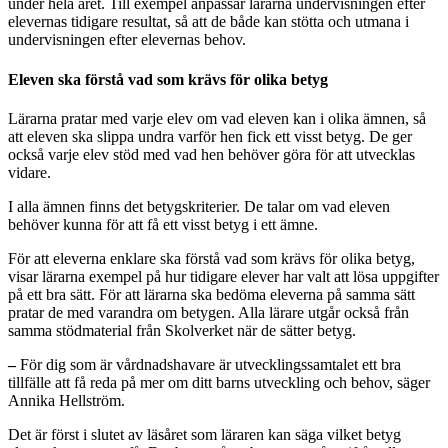
under hela året. Till exempel anpassar lärarna undervisningen efter
elevernas tidigare resultat, så att de både kan stötta och utmana i
undervisningen efter elevernas behov.
Eleven ska förstå vad som krävs för olika betyg
Lärarna pratar med varje elev om vad eleven kan i olika ämnen, så
att eleven ska slippa undra varför hen fick ett visst betyg. De ger
också varje elev stöd med vad hen behöver göra för att utvecklas
vidare.
I alla ämnen finns det betygskriterier. De talar om vad eleven
behöver kunna för att få ett visst betyg i ett ämne.
För att eleverna enklare ska förstå vad som krävs för olika betyg,
visar lärarna exempel på hur tidigare elever har valt att lösa uppgifter
på ett bra sätt. För att lärarna ska bedöma eleverna på samma sätt
pratar de med varandra om betygen. Alla lärare utgår också från
samma stödmaterial från Skolverket när de sätter betyg.
–
För dig som är vårdnadshavare är utvecklingssamtalet ett bra
tillfälle att få reda på mer om ditt barns utveckling och behov, säger
Annika Hellström.
Det är först i slutet av läsåret som läraren kan säga vilket betyg