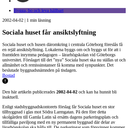
Bygga, bo och leva hållbart
2002-04-02
|
1
min läsning
Sociala huset får ansiktslyftning
Sociala huset och husen däromkring i centrala Göteborg föreslås få
en rejäl ansiktslyftning. Lokalerna byggs om och byggs ut för att i
framtiden inrymma pedagogen – lärarhögskolan vid Göteborgs
universitet. Förslaget till det ”nya” Sociala huset ska nu ställas ut och
allmänhet och remissinstanser få komma med synpunkter. Det
beslutade byggnadsnämnden på tisdagen.
Bostad
Den här artikeln publicerades
2002-04-02
och kan ha hunnit bli
inaktuell.
Enligt stadsbyggnadskontorets förslag får Sociala huset en stor
tillbyggnad i glas mot Södra Larmgatan. På den före detta
skolgården till Gamla Latin så ersätts dagens parkeringsplats och
tillfälliga paviljong med en ny permanent byggnad där delar av
lärarhögskolan ska hålla till. De parkeringar som försvinner kommer