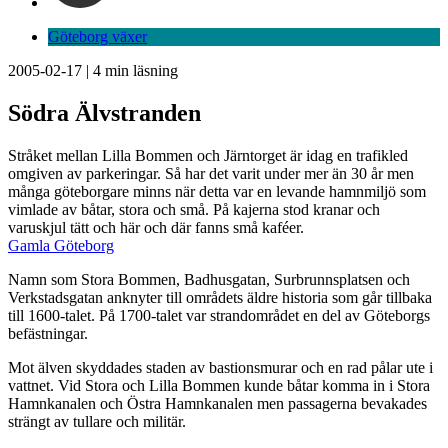
Göteborg växer
2005-02-17
|
4
min läsning
Södra Älvstranden
Stråket mellan Lilla Bommen och Järntorget är idag en trafikled
omgiven av parkeringar. Så har det varit under mer än 30 år men
många göteborgare minns när detta var en levande hamnmiljö som
vimlade av båtar, stora och små. På kajerna stod kranar och
varuskjul tätt och här och där fanns små kaféer.
Gamla Göteborg
Namn som Stora Bommen, Badhusgatan, Surbrunnsplatsen och
Verkstadsgatan anknyter till områdets äldre historia som går tillbaka
till 1600-talet. På 1700-talet var strandområdet en del av Göteborgs
befästningar.
Mot älven skyddades staden av bastionsmurar och en rad pålar ute i
vattnet. Vid Stora och Lilla Bommen kunde båtar komma in i Stora
Hamnkanalen och Östra Hamnkanalen men passagerna bevakades
strängt av tullare och militär.