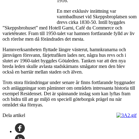
1916.
En mer exklusiv inrättning var
varmbadhuset vid Skeppsbroplatsen som
drevs cirka 1830-50. Intill byggdes
”Skeppsbrohuset” med Hotell Garni, Café du Commerce och
varietéteater. Fram till 1950-talet var hamnen fortfarande fylld av liv
och rörelse men då förändrades det mesta.
Hamnverksamheten flyttade längre västerut, hamnkranarna och
järnvägen försvann, färjetrafiken lades ner, några hus revs och i
slutet av 1960-talet byggdes Götaleden. Tanken var att den nya
breda leden skulle avlasta stadskärnans smågator men den blev
också en barriär mellan staden och älven.
Trots stora förändringar under senare år finns fortfarande byggnader
och anläggningar som påminner om områdets intressanta historia till
exempel Residenset. Det är spännande inslag som kan lyftas fram
och bidra till att ge miljö en speciell göteborgsk prägel nu när
området ska förnyas.
Dela artikel