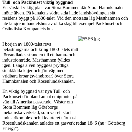
Tull- och Packhuset viktig byggnad
En särskilt viktig plats var Stora Bommen där Stora Hamnkanalen
mötte älven. På kanalens södra sida hade landshövdingen sitt
residens byggt på 1600-talet. Vid den motsatta låg Masthamnen och
lite längre in handelshus av olika slag till exempel Packhuset och
Ostindiska Kompaniets hus.
I början av 1800-talet revs
befästningarna och kring 1800-talets mitt
förvandlades stranden till ett hamn- och
industriområde. Masthamnen fylldes
igen. Längs älven byggdes prydliga
stenklädda kajer och järnväg med
vridbara broar (svängbroar) över Stora
Hamnkanalen och Rosenlundskanalen.
En viktig byggnad var nya Tull- och
Packhuset där bland annat emigranter på
väg till Amerika passerade. Väster om
Stora Bommen låg Göteborgs
mekaniska verkstad, som var ett stort
industrikomplex och i kvarteret närmast
Rosenlundskanalen anlades ett gasverk redan 1846 (nu ”Göteborg
Energi”).