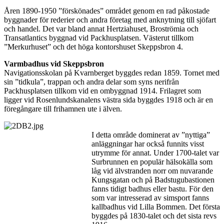
Åren 1890-1950 ”förskönades” området genom en rad påkostade
byggnader för rederier och andra företag med anknytning till sjöfart
och handel. Det var bland annat Hertziahuset, Broströmia och
Transatlantics byggnad vid Packhusplatsen. Västerut tillkom
”Merkurhuset” och det höga kontorshuset Skeppsbron 4.
Varmbadhus vid Skeppsbron
Navigationsskolan på Kvarnberget byggdes redan 1859. Tornet med
sin ”tidkula”, trappan och andra delar som syns nerifrån
Packhusplatsen tillkom vid en ombyggnad 1914. Frilagret som
ligger vid Rosenlundskanalens västra sida byggdes 1918 och är en
föregångare till frihamnen ute i älven.
I detta område dominerat av ”nyttiga”
anläggningar har också funnits visst
utrymme för annat. Under 1700-talet var
Surbrunnen en populär hälsokälla som
låg vid älvstranden norr om nuvarande
Kungsgatan och på Badstugubastionen
fanns tidigt badhus eller bastu. För den
som var intresserad av simsport fanns
kallbadhus vid Lilla Bommen. Det första
byggdes på 1830-talet och det sista revs