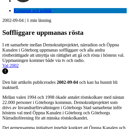
Kommun och politik
2002-09-04
|
1
min läsning
Soffliggare uppmanas rösta
I ett samarbete mellan Demokratiprojektet, närradion och Öppna
Kanalen i Göteborg uppmanas soffliggare och alla andra
röstberättigade att utnyttja sin rättighet att gå och rösta i höstens val.
Uppmaningen kommer både via tv och radio.
Val 2002
Den här artikeln publicerades
2002-09-04
och kan ha hunnit bli
inaktuell.
Mellan valen 1994 och 1998 ökade antalet röstskolkare med nästan
22.000 personer i Göteborgs kommun. Demokratiprojektet som
drivs av Invandrarförvaltningen i Göteborgs Stad samarbetar inför
höstens val med Öppna Kanalen i Göteborg och Göteborgs
Närradioförening för att minska röstskolkandet.
Det gemensamma initiativet innebär konkret att Öppna Kanalen och