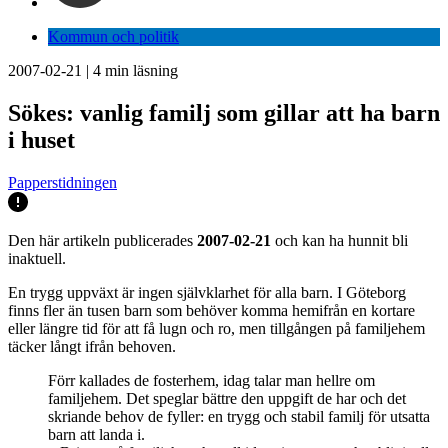
Kommun och politik
2007-02-21
|
4
min läsning
Sökes: vanlig familj som gillar att ha barn
i huset
Papperstidningen
Den här artikeln publicerades
2007-02-21
och kan ha hunnit bli
inaktuell.
En trygg uppväxt är ingen självklarhet för alla barn. I Göteborg
finns fler än tusen barn som behöver komma hemifrån en kortare
eller längre tid för att få lugn och ro, men tillgången på familjehem
täcker långt ifrån behoven.
Förr kallades de fosterhem, idag talar man hellre om
familjehem. Det speglar bättre den uppgift de har och det
skriande behov de fyller: en trygg och stabil familj för utsatta
barn att landa i.