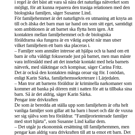
i regel är det bäst att vara så nära det naturliga nätverket som
möjligt, för att kunna reparera den trasiga relationen med den
biologiska familjen, säger Susanne Lind.
För familjehemmet är det naturligtvis en utmaning att knyta an
till och älska det barn man tar hand om som sitt eget, samtidigt
som ambitionen är att barnet ska flytta hem igen. Att
kontakten mellan familjehemmet och de biologiska
föräldrarna ska fungera är en viktig aspekt när man utser
vilket familjehem ett barn ska placeras i.
– Familjer som anmäler intresse att hjälpa och ta hand om ett
barn är ofta väldigt fokuserade just på barnet, men man måste
vara införstådd med att det innebär kontakt med hela barnets
nätverk, med släktingar och kompisar, säger Carina Fritz.
Det är också den kontakten många oroar sig för. I onödan,
enligt Karin Särka, familjehemssekreterare i Lärjedalen.
– Man tror att barnens föräldrar är kriminella narkomaner som
kommer att banka på dörren mitt i natten för att ta tillbaka sina
barn. Så är det aldrig, säger Karin Särka.
Pengar inte drivkraften
De som är beredda att ställa upp som familjehem är ofta helt
vanliga familjer som gillar att ha barn i huset och där de vuxna
ser sig själva som bra föräldrar. ”Familjeorienterade familjer
med stort hjärta”, som Susanne Lind kallar dem.
– Det utgår ju ekonomisk ersättning till familjehemmen, men
pengar kan aldrig vara drivkraften till att ta emot ett barn. Det