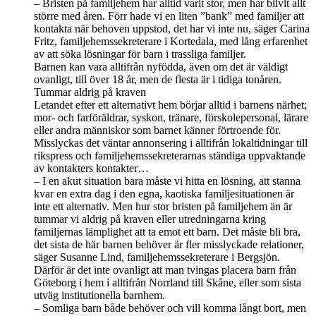
– Bristen på familjehem har alltid varit stor, men har blivit allt
större med åren. Förr hade vi en liten ”bank” med familjer att
kontakta när behoven uppstod, det har vi inte nu, säger Carina
Fritz, familjehemssekreterare i Kortedala, med lång erfarenhet
av att söka lösningar för barn i trassliga familjer.
Barnen kan vara alltifrån nyfödda, även om det är väldigt
ovanligt, till över 18 år, men de flesta är i tidiga tonåren.
Tummar aldrig på kraven
Letandet efter ett alternativt hem börjar alltid i barnens närhet;
mor- och farföräldrar, syskon, tränare, förskolepersonal, lärare
eller andra människor som barnet känner förtroende för.
Misslyckas det väntar annonsering i alltifrån lokaltidningar till
rikspress och familjehemssekreterarnas ständiga uppvaktande
av kontakters kontakter…
– I en akut situation bara måste vi hitta en lösning, att stanna
kvar en extra dag i den egna, kaotiska familjesituationen är
inte ett alternativ. Men hur stor bristen på familjehem än är
tummar vi aldrig på kraven eller utredningarna kring
familjernas lämplighet att ta emot ett barn. Det måste bli bra,
det sista de här barnen behöver är fler misslyckade relationer,
säger Susanne Lind, familjehemssekreterare i Bergsjön.
Därför är det inte ovanligt att man tvingas placera barn från
Göteborg i hem i alltifrån Norrland till Skåne, eller som sista
utväg institutionella barnhem.
– Somliga barn både behöver och vill komma långt bort, men