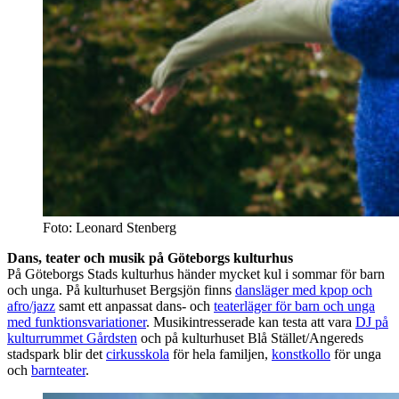
Foto: Leonard Stenberg
Dans, teater och musik på Göteborgs kulturhus
På Göteborgs Stads kulturhus händer mycket kul i sommar för barn
och unga. På kulturhuset Bergsjön finns
dansläger med kpop och
afro/jazz
samt ett anpassat dans- och
teaterläger för barn och unga
med funktionsvariationer
. Musikintresserade kan testa att vara
DJ på
kulturrummet Gårdsten
och på kulturhuset Blå Stället/Angereds
stadspark blir det
cirkusskola
för hela familjen,
konstkollo
för unga
och
barnteater
.