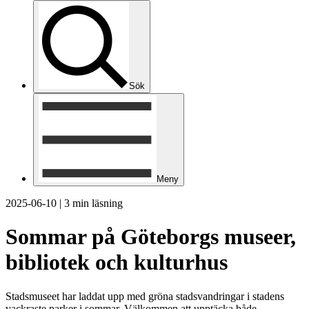
Sök
Meny
2025-06-10
|
3 min läsning
Sommar på Göteborgs museer,
bibliotek och kulturhus
Stadsmuseet har laddat upp med gröna stadsvandringar i stadens
vackraste parker i sommar. Välkommen att upptäcka både