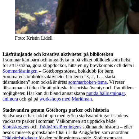
Foto: Kristin Lidell
Läsfrämjande och kreativa aktiviteter på biblioteken
I sommar kan barn och unga dyka in på vilket bibliotek som helst
för att lästräna, göra klippdockor, hitta en ny brevkompis och delta i
Sommarläsningen
– Göteborgs största bokklubb för barn.
Sommarens biblioteksaktiviteter har tema ”3, 2, 1… starta
tidsmaskinen” som också är årets
som
m
arboken-tema
. Vi reser
tillsammans i tiden för att utforska historiska äventyr och framtidens
möjligheter. Här kan du bland annat skapa
nutida hällristningar
,
animera
och gå på
workshops med Maritiman
.
Stadsvandra genom Göteborgs parker och historia
Stadsmuseet har laddat upp med gröna stadsvandringar i stadens
vackraste parker i sommar. Välkommen att upptäcka både
Slottsskogens
och
Trädgårdsföreningens
spännande historia – eller
besök museets grönskande filial i Lilla Änggården som anordnar
Trädgårdstisdagar
för den odlingsintresserade. Sjöfartsmuseet