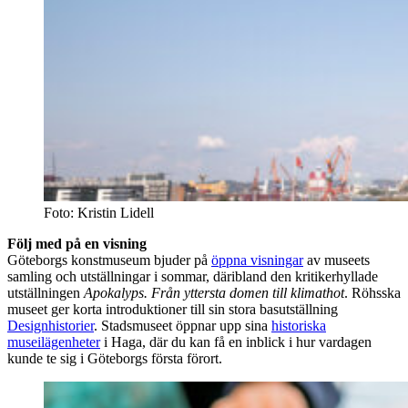
Foto: Kristin Lidell
Följ med på en visning
Göteborgs konstmuseum bjuder på
öppna visningar
av museets
samling och utställningar i sommar, däribland den kritikerhyllade
utställningen
Apokalyps. Från yttersta domen till klimathot
. Röhsska
museet ger korta introduktioner till sin stora basutställning
Designhistorier
. Stadsmuseet öppnar upp sina
historiska
museilägenheter
i Haga, där du kan få en inblick i hur vardagen
kunde te sig i Göteborgs första förort.