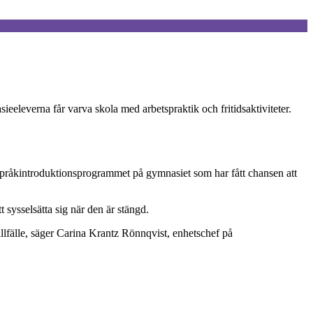
eleverna får varva skola med arbetspraktik och fritidsaktiviteter.
språkintroduktionsprogrammet på gymnasiet som har fått chansen att
sysselsätta sig när den är stängd.
illfälle, säger Carina Krantz Rönnqvist, enhetschef på