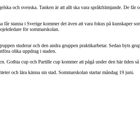
a och svenska. Tanken är att allt ska vara språkfrämjande. De får ock
na får stanna i Sverige kommer det även att vara fokus på kunskaper so
rojektledare för sommarskolan.
gruppen studerar och den andra gruppen praktikarbetar. Sedan byts gr
tföra olika uppdrag i staden.
den. Gothia cup och Partille cup kommer att pågå under den här tiden så
iteter och lära känna sin stad. Sommarskolan startar måndag 19 juni.