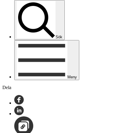
Sök
Meny
Dela