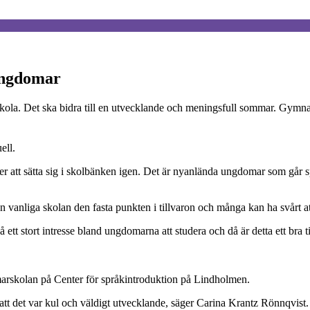
ungdomar
ola. Det ska bidra till en utvecklande och meningsfull sommar. Gymnasie
ell.
 att sätta sig i skolbänken igen. Det är nyanlända ungdomar som går 
nliga skolan den fasta punkten i tillvaron och många kan ha svårt att 
ett stort intresse bland ungdomarna att studera och då är detta ett bra t
arskolan på Center för språkintroduktion på Lindholmen.
 att det var kul och väldigt utvecklande, säger Carina Krantz Rönnqvist.