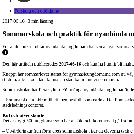
Förskola och utbildning
2017-06-16
|
3
min läsning
Sommarskola och praktik för nyanlända 
För andra året i rad får nyanlända ungdomar chansen att gå i sommarsk
Den här artikeln publicerades
2017-06-16
och kan ha hunnit bli inaktu
Knappt har sommarlovet startat för gymnasieungdomarna som nu väljer
studera, arbeta och lära känna sin stad bättre under sommaren.
Sommarskolan har flera syften. För många nyanlända ungdomar är den va
– Sommarskolan bidrar till ett meningsfullt sommarlov. Det finns också 
stadsledningskontoret.
Kul och utvecklande
Det är drygt 500 ungdomar som har ansökt och kommer att gå i somm
– Utvärderingar från förra årets sommarskola visar att eleverna tyckte