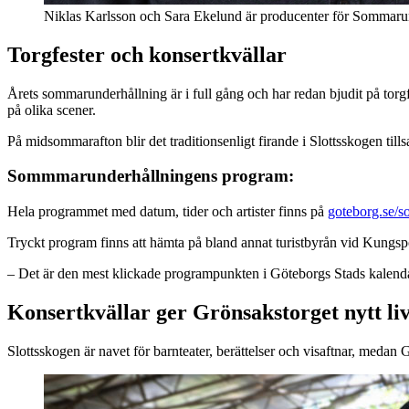
Niklas Karlsson och Sara Ekelund är producenter för Sommarund
Torgfester och konsertkvällar
Årets sommarunderhållning är i full gång och har redan bjudit på torg
på olika scener.
På midsommarafton blir det traditionsenligt firande i Slottsskogen t
Sommmarunderhållningens program:
Hela programmet med datum, tider och artister finns på
goteborg.se/
Tryckt program finns att hämta på bland annat turistbyrån vid Kungspo
– Det är den mest klickade programpunkten i Göteborgs Stads kalendar
Konsertkvällar ger Grönsakstorget nytt li
Slottsskogen är navet för barnteater, berättelser och visaftnar, medan