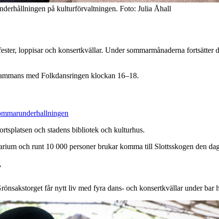
erhållningen på kulturförvaltningen. Foto: Julia Åhall
fester, loppisar och konsertkvällar. Under sommarmånaderna fortsätter 
illsammans med Folkdansringen klockan 16–18.
sommarunderhallningen
rtsplatsen och stadens bibliotek och kulturhus.
ium och runt 10 000 personer brukar komma till Slottsskogen den dagen
v
 Grönsakstorget får nytt liv med fyra dans- och konsertkvällar under bar