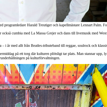
 med programledare Harald Treutiger och kapellmästare Lennart Palm. F
ir också cumbia med La Massa Grejer och dans till livemusik med West C
 – i år med allt från Beatles-tributeband till reggae, soulrock och klas
middag på ett torg där kulturen plötsligt tar plats. Man stannar upp, lys
nderhållningen på kulturförvaltningen.