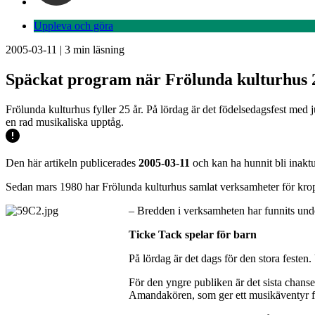
Uppleva och göra
2005-03-11
|
3
min läsning
Späckat program när Frölunda kulturhus 2
Frölunda kulturhus fyller 25 år. På lördag är det födelsedagsfest med
en rad musikaliska upptåg.
Den här artikeln publicerades
2005-03-11
och kan ha hunnit bli inaktu
Sedan mars 1980 har Frölunda kulturhus samlat verksamheter för kropp
– Bredden i verksamheten har funnits under
Ticke Tack spelar för barn
På lördag är det dags för den stora festen
För den yngre publiken är det sista chan
Amandakören, som ger ett musikäventyr fö