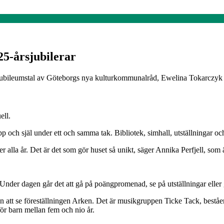
5-årsjubilerar
 jubileumstal av Göteborgs nya kulturkommunalråd, Ewelina Tokarczyk (s
ell.
 och själ under ett och samma tak. Bibliotek, simhall, utställningar 
 alla år. Det är det som gör huset så unikt, säger Annika Perfjell, som
. Under dagen går det att gå på poängpromenad, se på utställningar eller
sen att se föreställningen Arken. Det är musikgruppen Ticke Tack, bes
r barn mellan fem och nio år.