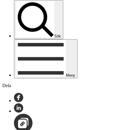
Sök
Meny
Dela