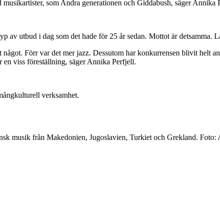
d musikartister, som Andra generationen och Giddabush, säger Annika Pe
typ av utbud i dag som det hade för 25 år sedan. Mottot är detsamma. Låg
 något. Förr var det mer jazz. Dessutom har konkurrensen blivit helt ann
 en viss föreställning, säger Annika Perfjell.
mångkulturell verksamhet.
igensk musik från Makedonien, Jugoslavien, Turkiet och Grekland. Foto: