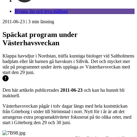
Bygga, bo och leva hållbart
2011-06-23
|
3
min läsning
Späckat program under
Västerhavsveckan
Klappa havsdjur i Nordstan, träffa kunniga biologer vid Saltholmens
badplats eller låt barnen gå havskurs i Sillvik. Det och mycket mer
står på programmet under årets upplaga av Västerhavsveckan med
start den 29 juni.
Den här artikeln publicerades
2011-06-23
och kan ha hunnit bli
inaktuell.
Västerhavsveckan pågår i tolv dagar längs med hela kuststräckan
från Göteborg i söder till Strömstad i norr. Nytt för i år är att det
arrangeras extra programaktiviteter fokuserat på tio olika orter, med
start i Göteborg den 29 och 30 juni.