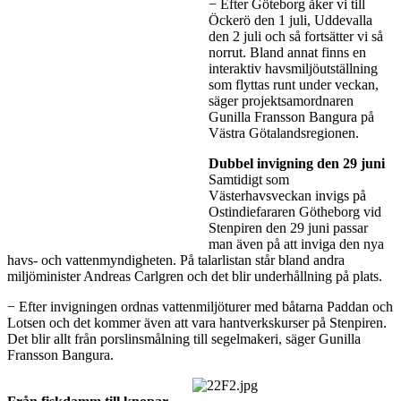
− Efter Göteborg åker vi till
Öckerö den 1 juli, Uddevalla
den 2 juli och så fortsätter vi så
norrut. Bland annat finns en
interaktiv havsmiljöutställning
som flyttas runt under veckan,
säger projektsamordnaren
Gunilla Fransson Bangura på
Västra Götalandsregionen.
Dubbel invigning den 29 juni
Samtidigt som
Västerhavsveckan invigs på
Ostindiefararen Götheborg vid
Stenpiren den 29 juni passar
man även på att inviga den nya
havs- och vattenmyndigheten. På talarlistan står bland andra
miljöminister Andreas Carlgren och det blir underhållning på plats.
− Efter invigningen ordnas vattenmiljöturer med båtarna Paddan och
Lotsen och det kommer även att vara hantverkskurser på Stenpiren.
Det blir allt från porslinsmålning till segelmakeri, säger Gunilla
Fransson Bangura.