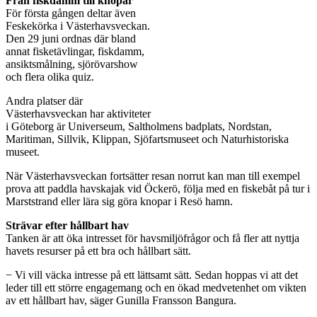
Från fiskdamm till knopar
För första gången deltar även
Feskekörka i Västerhavsveckan.
Den 29 juni ordnas där bland
annat fisketävlingar, fiskdamm,
ansiktsmålning, sjörövarshow
och flera olika quiz.
Andra platser där
Västerhavsveckan har aktiviteter
i Göteborg är Universeum, Saltholmens badplats, Nordstan,
Maritiman, Sillvik, Klippan, Sjöfartsmuseet och Naturhistoriska
museet.
När Västerhavsveckan fortsätter resan norrut kan man till exempel
prova att paddla havskajak vid Öckerö, följa med en fiskebåt på tur i
Marststrand eller lära sig göra knopar i Resö hamn.
Strävar efter hållbart hav
Tanken är att öka intresset för havsmiljöfrågor och få fler att nyttja
havets resurser på ett bra och hållbart sätt.
− Vi vill väcka intresse på ett lättsamt sätt. Sedan hoppas vi att det
leder till ett större engagemang och en ökad medvetenhet om vikten
av ett hållbart hav, säger Gunilla Fransson Bangura.