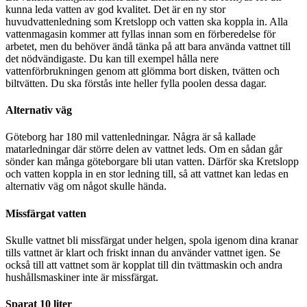
kunna leda vatten av god kvalitet. Det är en ny stor
huvudvattenledning som Kretslopp och vatten ska koppla in. Alla
vattenmagasin kommer att fyllas innan som en förberedelse för
arbetet, men du behöver ändå tänka på att bara använda vattnet till
det nödvändigaste. Du kan till exempel hålla nere
vattenförbrukningen genom att glömma bort disken, tvätten och
biltvätten. Du ska förstås inte heller fylla poolen dessa dagar.
Alternativ väg
Göteborg har 180 mil vattenledningar. Några är så kallade
matarledningar där större delen av vattnet leds. Om en sådan går
sönder kan många göteborgare bli utan vatten. Därför ska Kretslopp
och vatten koppla in en stor ledning till, så att vattnet kan ledas en
alternativ väg om något skulle hända.
Missfärgat vatten
Skulle vattnet bli missfärgat under helgen, spola igenom dina kranar
tills vattnet är klart och friskt innan du använder vattnet igen. Se
också till att vattnet som är kopplat till din tvättmaskin och andra
hushållsmaskiner inte är missfärgat.
Sparat 10 liter