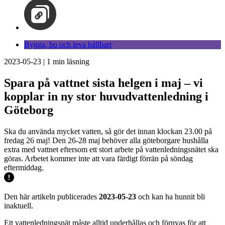
Bygga, bo och leva hållbart
2023-05-23
|
1
min läsning
Spara på vattnet sista helgen i maj – vi
kopplar in ny stor huvudvattenledning i
Göteborg
Ska du använda mycket vatten, så gör det innan klockan 23.00 på
fredag 26 maj! Den 26-28 maj behöver alla göteborgare hushålla
extra med vattnet eftersom ett stort arbete på vattenledningsnätet ska
göras. Arbetet kommer inte att vara färdigt förrän på söndag
eftermiddag.
Den här artikeln publicerades
2023-05-23
och kan ha hunnit bli
inaktuell.
Ett vattenledningsnät måste alltid underhållas och förnyas för att