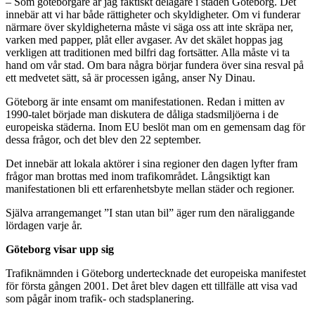
– Som göteborgare är jag faktiskt delägare i staden Göteborg. Det
innebär att vi har både rättigheter och skyldigheter. Om vi funderar
närmare över skyldigheterna måste vi säga oss att inte skräpa ner,
varken med papper, plåt eller avgaser. Av det skälet hoppas jag
verkligen att traditionen med bilfri dag fortsätter. Alla måste vi ta
hand om vår stad. Om bara några börjar fundera över sina resval på
ett medvetet sätt, så är processen igång, anser Ny Dinau.
Göteborg är inte ensamt om manifestationen. Redan i mitten av
1990-talet började man diskutera de dåliga stadsmiljöerna i de
europeiska städerna. Inom EU beslöt man om en gemensam dag för
dessa frågor, och det blev den 22 september.
Det innebär att lokala aktörer i sina regioner den dagen lyfter fram
frågor man brottas med inom trafikområdet. Långsiktigt kan
manifestationen bli ett erfarenhetsbyte mellan städer och regioner.
Själva arrangemanget ”I stan utan bil” äger rum den näraliggande
lördagen varje år.
Göteborg visar upp sig
Trafiknämnden i Göteborg undertecknade det europeiska manifestet
för första gången 2001. Det året blev dagen ett tillfälle att visa vad
som pågår inom trafik- och stadsplanering.