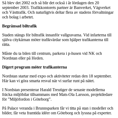
Så blev det 2002 och så blir det också i år lördagen den 20
september 2003. Trafikkontorets partner är Banverket, Vägverket
och Västtrafik. Och naturligtvis deltar flera av stadens förvaltningar
och bolag i arbetet.
Begränsad biltrafik
Staden stängs för biltrafik innanför vallgravarna. Vid infarterna till
själva citykärnan möter trafikvärdar som hjälper trafikanterna till
rätta.
Måste du ta bilen till centrum, parkera i p-husen vid NK och
Nordstan eller på Heden.
Digert program möter trafikanterna
Nordstan startar med expo och aktiviteter redan den 18 september.
Här kan vi göra smarta resval när vi surfar runt på nätet.
I Nordstan presenterar Harald Treutiger de senaste modellerna
fräcka miljöbilar tillsammans med Mats-Ola Larsson, projektledare
för ”Miljöfordon i Göteborg”.
På Palace veranda i Brunnsparken får vi titta på stan i modeller och
bilder, får veta framtida idéer om Göteborg och lyssna på experter.