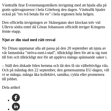
Västtrafik firar Evenemangsstråkets invigning med att bjuda alla på
gratis spårvagnsresor i hela Göteborg den dagen. Västtrafik bjuder
också på ”res två betala för en” i hela regionen hela helgen.
Den officiella invigningen av Skånegatan sker klockan tolv vid
Ullevis södra entré då Göran Johansson officiellt inviger Kringens
femte etapp.
Njut av din stad med rätt resval
Ny Dinau uppmanar alla att passa på den 20 september att njuta av
vår fantastiska ”ströva-runt-i-stad”, tillräckligt liten för att ta sig runt
till fots och tillräckligt stor för att uppleva många spännande saker i.
– Ställ den älskade bilen hemma och låt den få sin välbehövliga vila.
Och på måndag den 22 september, den gemensamma EU-dagen, vill
vi se många, många åka kollektivt, samåka, cykla eller promenera
till jobbet.
Dela artikel