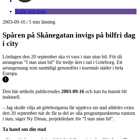
Trafik och resor
2003-09-16
|
5
min läsning
Spåren på Skånegatan invigs på bilfri dag
i city
Lördagen den 20 september ska vi vara i stan utan bil. För då
arrangeras ”I stan utan bil” för tredje året i rad i Göteborg. Ett
arrangemang som samtidigt genomförs i tusentals städer i hela
Europa.
Den här artikeln publicerades
2003-09-16
och kan ha hunnit bli
inaktuell.
– Jag skulle vilja att göteborgarna får uppleva sin stad alldeles extra
den 20 september när de får ta del av alla programpunkterna runtom
i stan, säger Ny Dinau, projektledare för ”I stan utan bil”.
Ta hand om din stad