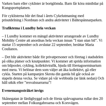
Varken barn eller cyklister är bortglömda. Barn får köra minibilar på
Kungsportsplatsen.
För cyklisterna blir det final i årets Cykelutmaning med
prisutdelning i Nordstan och andra aktiviteter i Bältespännarparken.
Trafiktema i Lundby hela veckan
– I Lundby kommer en mängd aktiviteter arrangerade av Lundby
Mobility Centre att anordnas hela veckan innan ”I stan utan bil”. Vi
startar 15 september och avslutar 22 september, berättar Maria
Coulianos.
– Det blir aktiviteter både för privatpersoner och företag i stadsdelen
på olika platser och knutpunkter. Vi kommer att sprida information
om bilpooler, cykling, kollektivtrafik, bjuda till företagsseminarium
med mera. Vi belönar dem som väljer att åka kollektivt, gå eller
cykla. Starten på kampanjen Skrota din gamla bil går också av
stapeln denna vecka. Se vidare på vår webbsida (se länk nedan) Och
håll utkik efter ”resvalsnarrarna”!
Evenemangsstråket invigs
Skånegatan är färdigbyggd och de första spårvagnarna rullar den 20
september mellan Folkungabroarna och Korsvägen.