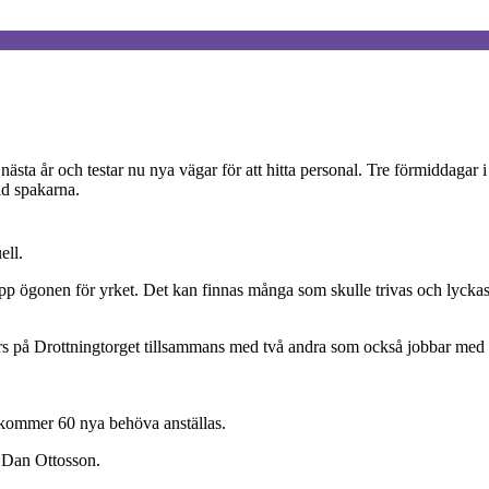
ta år och testar nu nya vägar för att hitta personal. Tre förmiddagar i 
id spakarna.
ell.
r upp ögonen för yrket. Det kan finnas många som skulle trivas och lycka
s på Drottningtorget tillsammans med två andra som också jobbar med a
 kommer 60 nya behöva anställas.
r Dan Ottosson.