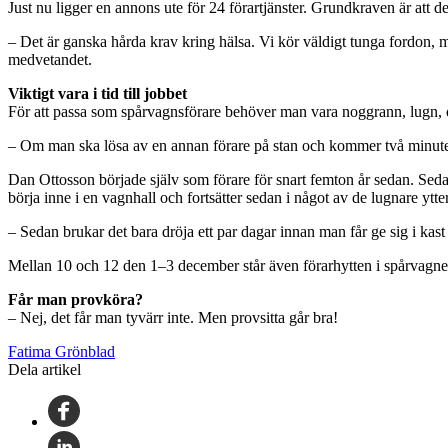
Just nu ligger en annons ute för 24 förartjänster. Grundkraven är att 
– Det är ganska hårda krav kring hälsa. Vi kör väldigt tunga fordon, 
medvetandet.
Viktigt vara i tid till jobbet
För att passa som spårvagnsförare behöver man vara noggrann, lugn, 
– Om man ska lösa av en annan förare på stan och kommer två minuter 
Dan Ottosson började själv som förare för snart femton år sedan. Sedan
börja inne i en vagnhall och fortsätter sedan i något av de lugnare ytt
– Sedan brukar det bara dröja ett par dagar innan man får ge sig i kast
Mellan 10 och 12 den 1–3 december står även förarhytten i spårvagnen 
Får man provköra?
– Nej, det får man tyvärr inte. Men provsitta går bra!
Fatima Grönblad
Dela artikel