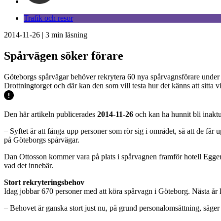
Trafik och resor
2014-11-26
|
3
min läsning
Spårvägen söker förare
Göteborgs spårvägar behöver rekrytera 60 nya spårvagnsförare under näs
Drottningtorget och där kan den som vill testa hur det känns att sitta v
Den här artikeln publicerades
2014-11-26
och kan ha hunnit bli inaktu
– Syftet är att fånga upp personer som rör sig i området, så att de få
på Göteborgs spårvägar.
Dan Ottosson kommer vara på plats i spårvagnen framför hotell Egger
vad det innebär.
Stort rekryteringsbehov
Idag jobbar 670 personer med att köra spårvagn i Göteborg. Nästa år
– Behovet är ganska stort just nu, på grund personalomsättning, säge