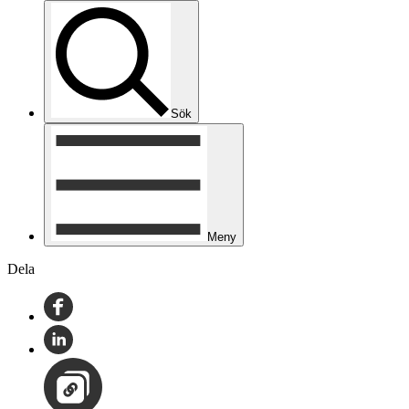
Sök
Meny
Dela