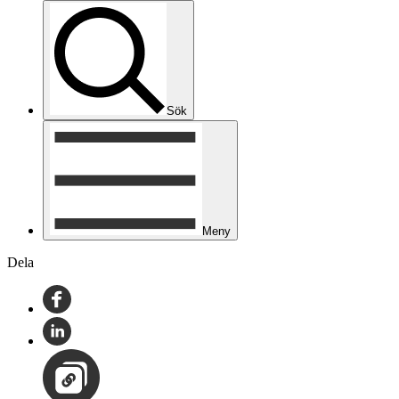
Sök
Meny
Dela