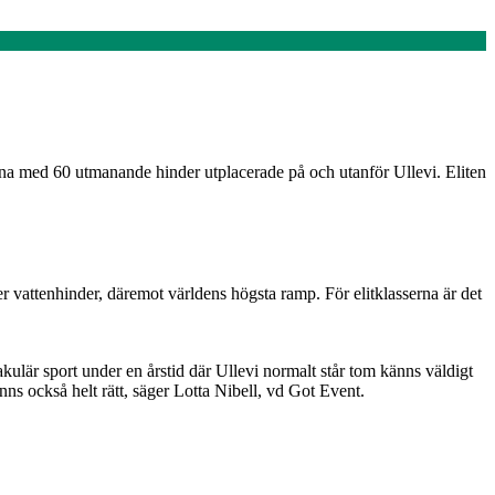
ana med 60 utmanande hinder utplacerade på och utanför Ullevi. Eliten
vattenhinder, däremot världens högsta ramp. För elitklasserna är det
akulär sport under en årstid där Ullevi normalt står tom känns väldigt
känns också helt rätt, säger Lotta Nibell, vd Got Event.