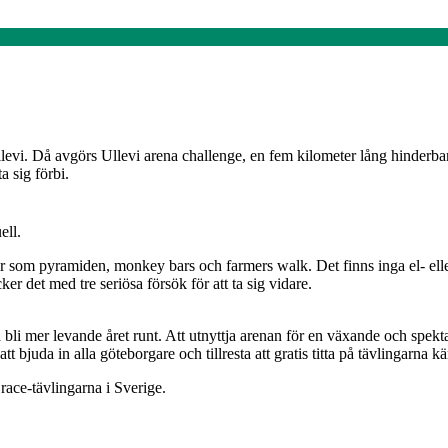
llevi. Då avgörs Ullevi arena challenge, en fem kilometer lång hinderb
a sig förbi.
ell.
som pyramiden, monkey bars och farmers walk. Det finns inga el- eller 
ker det med tre seriösa försök för att ta sig vidare.
ka bli mer levande året runt. Att utnyttja arenan för en växande och spekt
tt bjuda in alla göteborgare och tillresta att gratis titta på tävlingarna 
 race-tävlingarna i Sverige.