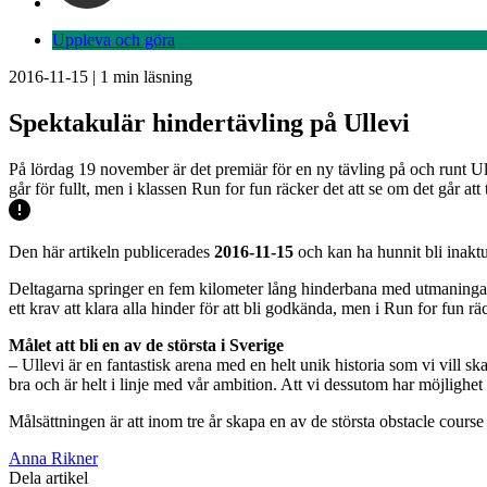
Uppleva och göra
2016-11-15
|
1
min läsning
Spektakulär hindertävling på Ullevi
På lördag 19 november är det premiär för en ny tävling på och runt U
går för fullt, men i klassen Run for fun räcker det att se om det går att t
Den här artikeln publicerades
2016-11-15
och kan ha hunnit bli inaktu
Deltagarna springer en fem kilometer lång hinderbana med utmaningar 
ett krav att klara alla hinder för att bli godkända, men i Run for fun räc
Målet att bli en av de största i Sverige
– Ullevi är en fantastisk arena med en helt unik historia som vi vill s
bra och är helt i linje med vår ambition. Att vi dessutom har möjlighet a
Målsättningen är att inom tre år skapa en av de största obstacle course
Anna Rikner
Dela artikel