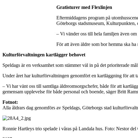
Gratisturer med Flexlinjen
Eftermiddagens program på utomhusscenen
Göteborgs stadsmuseum, Kulturpunkten, och
– Vi vänder oss till hela familjen även om 
För att även äldre som bor hemma ska ha möj
Kulturförvaltningen kartlägger behovet
Speldags är en verksamhet som stämmer väl in på det prioriterade mål i
Under året har kulturförvaltningen genomfört en kartläggning för att ta 
– Vi har vänt oss till samtliga äldreomsorgschefer, både för att kartläg
gemensam upplevelse för både personal och boende, säger Britt Rams
Fotnot:
Alla åldrars dag genomförs av Speldags, Göteborgs stad kulturförval
Ronnie Hartleys trio spelade i våras på Landala hus. Foto: Nestor del 