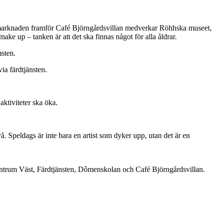
 marknaden framför Café Björngårdsvillan medverkar Röhhska museet,
 up – tanken är att det ska finnas något för alla åldrar.
msten.
ia färdtjänsten.
aktiviteter ska öka.
vå. Speldags är inte bara en artist som dyker upp, utan det är en
centrum Väst, Färdtjänsten, Dômenskolan och Café Björngårdsvillan.