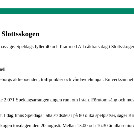
 Slottsskogen
ssage. Speldags fyller 40 och firar med Alla åldrars dag i Slottsskoge
ell.
öteborgs äldreboenden, träffpunkter och vårdavdelningar. En verksamhet
 de 2.071 Speldagsarrangemangen runt om i stan. Förutom sång och musi
t. I dag finns Speldags i alla stadsdelar på 80 olika spelplatser, säger B
tsskogen torsdagen den 20 augusti. Mellan 13.00 och 16.30 är alla senio