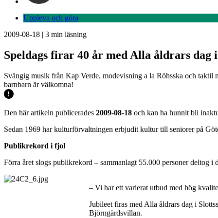
Uppleva och göra
2009-08-18
|
3
min läsning
Speldags firar 40 år med Alla åldrars dag i
Svängig musik från Kap Verde, modevisning a la Röhsska och taktil ma
barnbarn är välkomna!
Den här artikeln publicerades
2009-08-18
och kan ha hunnit bli inaktu
Sedan 1969 har kulturförvaltningen erbjudit kultur till seniorer på G
Publikrekord i fjol
Förra året slogs publikrekord – sammanlagt 55.000 personer deltog i
– Vi har ett varierat utbud med hög kvalite
Jubileet firas med Alla åldrars dag i Slot
Björngårdsvillan.