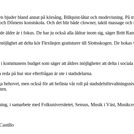
 bjuder bland annat på körsång, Billquist-låtar och modevisning. På
 Dômens konstskola. Och det blir både clowner, taktil massage och make
de äldre är i fokus. De har ju också alla åldrar inom sig, säger Britt Ra
lighet att delta kör Flexlinjen gratisturer till Slottsskogen. De bokas v
 kommunens budget som säger att äldres möjligheter att delta i sociala 
reda på hur stor efterfrågan är ute i stadsdelarna.
ga behovet, men också för att befästa vår roll på stadsdelsförvaltningsni
ten.
tning, i samarbete med Folkuniversitetet, Sensus, Musik i Väst, Musik
Castillo