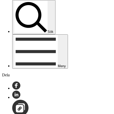
Sök
Meny
Dela