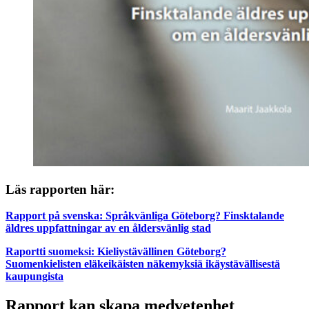
Läs rapporten här:
Rapport på svenska: Språkvänliga Göteborg? Finsktalande
äldres uppfattningar av en åldersvänlig stad
Raportti suomeksi: Kieliystävällinen Göteborg?
Suomenkielisten eläkeikäisten näkemyksiä ikäystävällisestä
kaupungista
Rapport kan skapa medvetenhet