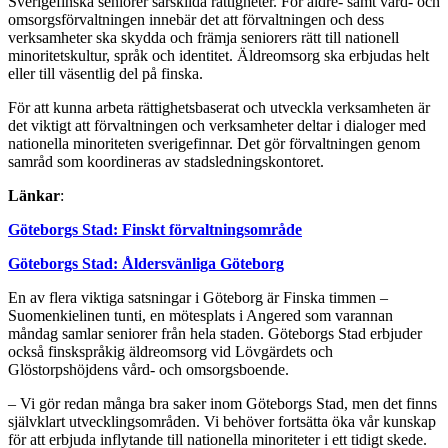
Sverigefinska seniorer särskilda rättigheter. För äldre- samt vård- och
omsorgsförvaltningen innebär det att förvaltningen och dess
verksamheter ska skydda och främja seniorers rätt till nationell
minoritetskultur, språk och identitet. Äldreomsorg ska erbjudas helt
eller till väsentlig del på finska.
För att kunna arbeta rättighetsbaserat och utveckla verksamheten är
det viktigt att förvaltningen och verksamheter deltar i dialoger med
nationella minoriteten sverigefinnar. Det gör förvaltningen genom
samråd som koordineras av stadsledningskontoret.
Länkar
:
Göteborgs Stad: Finskt förvaltningsområde
Göteborgs Stad: Åldersvänliga Göteborg
En av flera viktiga satsningar i Göteborg är Finska timmen –
Suomenkielinen tunti, en mötesplats i Angered som varannan
måndag samlar seniorer från hela staden. Göteborgs Stad erbjuder
också finskspråkig äldreomsorg vid Lövgärdets och
Glöstorpshöjdens vård- och omsorgsboende.
– Vi gör redan många bra saker inom Göteborgs Stad, men det finns
självklart utvecklingsområden. Vi behöver fortsätta öka vår kunskap
för att erbjuda inflytande till nationella minoriteter i ett tidigt skede.