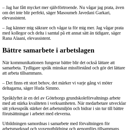
– Jag har fått mycket mer självförtroende. Nu vågar jag prata, även
om det inte blir perfekt, säger Masoumeh Javedani Garkari,
elevassistent.
– Jag känner mig säkrare och vågar ta för mig mer. Jag vågar prata
med kollegor och delta i samtal på ett annat sätt än tidigare, säger
Rana Alaani, elevassistent.
Bättre samarbete i arbetslagen
När kommunikationen fungerar bättre blir det också lättare att
samarbeta. Tydligare språk minskar missförstånd och gör det lättare
att arbeta tillsammans.
– Det finns ett stort behov, det märker vi varje gång vi möter
deltagarna, säger Huda Simmo.
Språklyftet är en del av Göteborgs grundskoleförvaltnings arbete
med att stärka kvaliteten i verksamheten. När medarbetare utvecklar
sitt yrkesspråk stärker det arbetsmiljön och bidrar i sin tur till bättre
förutsättningar i arbetet med eleverna.
Utbildningen samordnas i samarbete med förvaltningen för
arbetsmarknad och vuxenutbildning och genomförs tillsammans