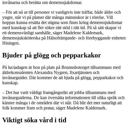
invånarna och berätta om demenssjukdomar.
– För att nå ut till personer vi vanligtvis inte träffar, både äldre och
yngre, står vi på platser där många människor är i rörelse. Vill
hoppas kunna ersätta det stigma som finns kring demenssjukdomar
med kunskap så att fler söker rätt stöd i rätt tid. På så sätt skapar vi
ett demensvänligt samhälle, säger Madelene Kaldemark,
demenssjuksköterska på Hälsofrämjande- och förebyggande enheten
Hisingen.
Bjuder på glögg och pepparkakor
På luciadagen är hon på plats på Brunnsbotorget tillsammans med
äldrekonsulenten Alexandra Nygren, fixartjänsten och
invånarguider. Där kommer de att bjuda på glögg, pepparkakor och
kunskap.
– Det har varit väldigt framgångsrikt att jobba tillsammans med
invånarguiderna. De kan översätta informationen till olika språk och
känner många i de områden där vi står. Då blir det mer naturligt att
folk kommer fram och pratar, säger Madelene Kaldemark.
Viktigt söka vård i tid