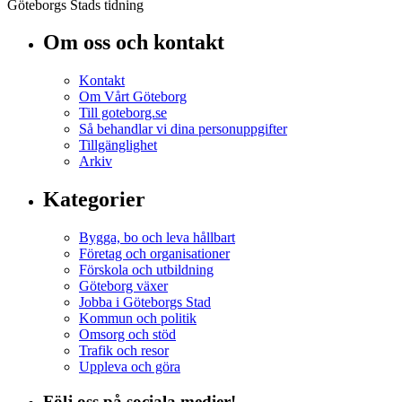
Göteborgs Stads tidning
Om oss och kontakt
Kontakt
Om Vårt Göteborg
Till goteborg.se
Så behandlar vi dina personuppgifter
Tillgänglighet
Arkiv
Kategorier
Bygga, bo och leva hållbart
Företag och organisationer
Förskola och utbildning
Göteborg växer
Jobba i Göteborgs Stad
Kommun och politik
Omsorg och stöd
Trafik och resor
Uppleva och göra
Följ oss på sociala medier!