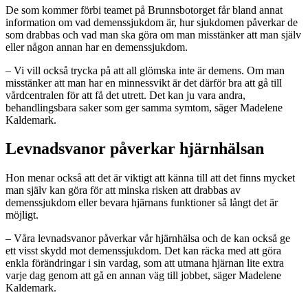
De som kommer förbi teamet på Brunnsbotorget får bland annat
information om vad demenssjukdom är, hur sjukdomen påverkar de
som drabbas och vad man ska göra om man misstänker att man själv
eller någon annan har en demenssjukdom.
– Vi vill också trycka på att all glömska inte är demens. Om man
misstänker att man har en minnessvikt är det därför bra att gå till
vårdcentralen för att få det utrett. Det kan ju vara andra,
behandlingsbara saker som ger samma symtom, säger Madelene
Kaldemark.
Levnadsvanor påverkar hjärnhälsan
Hon menar också att det är viktigt att känna till att det finns mycket
man själv kan göra för att minska risken att drabbas av
demenssjukdom eller bevara hjärnans funktioner så långt det är
möjligt.
– Våra levnadsvanor påverkar vår hjärnhälsa och de kan också ge
ett visst skydd mot demenssjukdom. Det kan räcka med att göra
enkla förändringar i sin vardag, som att utmana hjärnan lite extra
varje dag genom att gå en annan väg till jobbet, säger Madelene
Kaldemark.