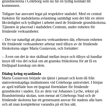
grundskolorna i Göteborg som nu får en tydlig kontakt till
kommunen.
Tidigare har ansvaret legat på respektive stadsdel. Med en central
funktion får stadsdelarna avlastning samtidigt som det blir en större
likvärdighet och tydlighet i arbetet med de fristående grundskolorna.
Tjänsten är placerad i stadsdelen Centrum, under enheten för
fristående verksamheter.
– Det var naturligt att placera verksamheten där, eftersom enheten
för fristående verksamheter arbetar med tillsyn av de fristående
förskolorna säger Maria Gustavson, och fortsätter:
– Även om det är stor skillnad mellan insyn och tillsyn så handlar
insyn till viss del också om att granska friskolorna för att få en
fördjupad kunskap om dem.
Dialog kring nyanlända
Maria Gustavson började sin tjänst i januari och kom då från
statsvetenskapliga institutionen vid Göteborgs universitet. I början
av april träffade hon ett tjugotal företrädare för fristående
grundskolor i staden. En av dem var Johannes Lyche, rektor på
Brandströmska skolan, som menar att Göteborgs Stad och de
fristående skolorna har ett gemensamt ansvar för stadens alla barn
och att man kompletterar varandra på ett bra sätt.