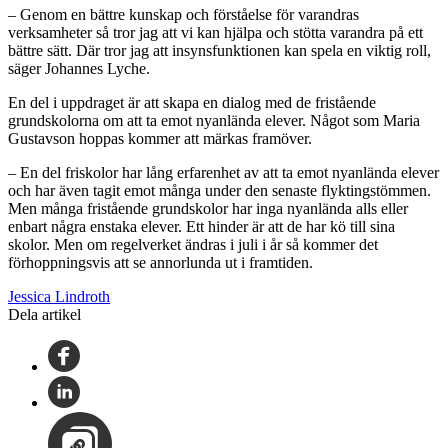
– Genom en bättre kunskap och förståelse för varandras
verksamheter så tror jag att vi kan hjälpa och stötta varandra på ett
bättre sätt. Där tror jag att insynsfunktionen kan spela en viktig roll,
säger Johannes Lyche.
En del i uppdraget är att skapa en dialog med de fristående
grundskolorna om att ta emot nyanlända elever. Något som Maria
Gustavson hoppas kommer att märkas framöver.
– En del friskolor har lång erfarenhet av att ta emot nyanlända elever
och har även tagit emot många under den senaste flyktingstömmen.
Men många fristående grundskolor har inga nyanlända alls eller
enbart några enstaka elever. Ett hinder är att de har kö till sina
skolor. Men om regelverket ändras i juli i år så kommer det
förhoppningsvis att se annorlunda ut i framtiden.
Jessica Lindroth
Dela artikel