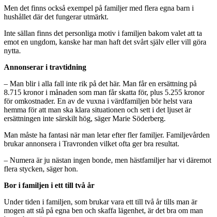
Men det finns också exempel på familjer med flera egna barn i
hushållet där det fungerar utmärkt.
Inte sällan finns det personliga motiv i familjen bakom valet att ta
emot en ungdom, kanske har man haft det svårt själv eller vill göra
nytta.
Annonserar i travtidning
– Man blir i alla fall inte rik på det här. Man får en ersättning på
8.715 kronor i månaden som man får skatta för, plus 5.255 kronor
för omkostnader. En av de vuxna i värdfamiljen bör helst vara
hemma för att man ska klara situationen och sett i det ljuset är
ersättningen inte särskilt hög, säger Marie Söderberg.
Man måste ha fantasi när man letar efter fler familjer. Familjevården
brukar annonsera i Travronden vilket ofta ger bra resultat.
– Numera är ju nästan ingen bonde, men hästfamiljer har vi däremot
flera stycken, säger hon.
Bor i familjen i ett till två år
Under tiden i familjen, som brukar vara ett till två år tills man är
mogen att stå på egna ben och skaffa lägenhet, är det bra om man