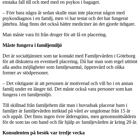
enstaka fall till och med med en psykos i bagaget.
– Förr bara några år sedan skulle man inte placerat någon med
psykosdiagnos i en familj, men vi har testat och det har fungerat
jättebra. Idag finns det också bättre mediciner än det gjorde tidigare.
Man måste vara fri från droger för att få en placering.
Måste fungera i familjemiljö
Det är socialtjänsten som tar kontakt med Familjevården i Göteborg
för att diskutera en eventuell placering. Då har man som regel uttömt
alla andra möjligheter som familjesamtal, öppenvård och olika
former av stödpersoner.
– Det viktigaste är att personen är motiverad och vill bo i en annan
familj under en längre tid. Det måste också vara personer som kan
fungera i en familjemiljö.
Till skillnad från familjehem där man i huvudsak placerar barn i
familjer är familjevården inriktad på vård av ungdomar från 15 år
och uppåt. Det finns ingen övre åldersgräns, men genomsnittsåldern
för de som tas om hand och får hjälp av familjevården är kring 20 år.
Konsulenten på besök var tredje vecka