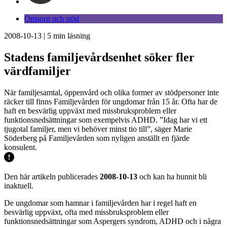
Omsorg och stöd
2008-10-13
|
5
min läsning
Stadens familjevårdsenhet söker fler
värdfamiljer
När familjesamtal, öppenvård och olika former av stödpersoner inte
räcker till finns Familjevården för ungdomar från 15 år. Ofta har de
haft en besvärlig uppväxt med missbruksproblem eller
funktionsnedsättningar som exempelvis ADHD. ”Idag har vi ett
tjugotal familjer, men vi behöver minst tio till”, säger Marie
Söderberg på Familjevården som nyligen anställt en fjärde
konsulent.
Den här artikeln publicerades
2008-10-13
och kan ha hunnit bli
inaktuell.
De ungdomar som hamnar i familjevården har i regel haft en
besvärlig uppväxt, ofta med missbruksproblem eller
funktionsnedsättningar som Aspergers syndrom, ADHD och i några