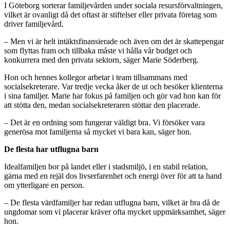
I Göteborg sorterar familjevården under sociala resursförvaltningen,
vilket är ovanligt då det oftast är stiftelser eller privata företag som
driver familjevård.
– Men vi är helt intäktsfinansierade och även om det är skattepengar
som flyttas fram och tillbaka måste vi hålla vår budget och
konkurrera med den privata sektorn, säger Marie Söderberg.
Hon och hennes kollegor arbetar i team tillsammans med
socialsekreterare. Var tredje vecka åker de ut och besöker klienterna
i sina familjer. Marie har fokus på familjen och gör vad hon kan för
att stötta den, medan socialsekreteraren stöttar den placerade.
– Det är en ordning som fungerar väldigt bra. Vi försöker vara
generösa mot familjerna så mycket vi bara kan, säger hon.
De flesta har utflugna barn
Idealfamiljen bor på landet eller i stadsmiljö, i en stabil relation,
gärna med en rejäl dos livserfarenhet och energi över för att ta hand
om ytterligare en person.
– De flesta värdfamiljer har redan utflugna barn, vilket är bra då de
ungdomar som vi placerar kräver ofta mycket uppmärksamhet, säger
hon.