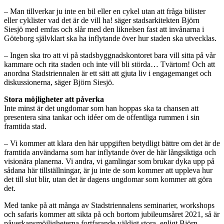
– Man tillverkar ju inte en bil eller en cykel utan att fråga bilister
eller cyklister vad det är de vill ha! säger stadsarkitekten Björn
Siesjö med emfas och slår med den liknelsen fast att invånarna i
Göteborg självklart ska ha inflytande över hur staden ska utvecklas.
– Ingen ska tro att vi på stadsbyggnadskontoret bara vill sitta på vår
kammare och rita staden och inte vill bli störda… Tvärtom! Och att
anordna Stadstriennalen är ett sätt att gjuta liv i engagemanget och
diskussionerna, säger Björn Siesjö.
Stora möjligheter att påverka
Inte minst är det ungdomar som han hoppas ska ta chansen att
presentera sina tankar och idéer om de offentliga rummen i sin
framtida stad.
– Vi kommer att klara den här uppgiften betydligt bättre om det är de
framtida användarna som har inflytande över de här långsiktiga och
visionära planerna. Vi andra, vi gamlingar som brukar dyka upp på
sådana här tillställningar, är ju inte de som kommer att uppleva hur
det till slut blir, utan det är dagens ungdomar som kommer att göra
det.
Med tanke på att många av Stadstriennalens seminarier, workshops
och safaris kommer att sikta på och bortom jubileumsåret 2021, så är
påverkansmöjligheterna fortfarande väldigt stora, enligt Björn