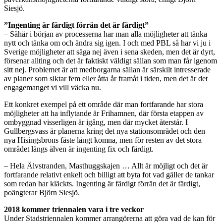
Siesjö.
”Ingenting är färdigt förrän det är färdigt”
– Såhär i början av processerna har man alla möjligheter att tänka
nytt och tänka om och ändra sig igen. I och med PBL så har vi ju i
Sverige möjligheter att säga nej även i sena skeden, men det är dyrt,
försenar allting och det är faktiskt väldigt sällan som man får igenom
sitt nej. Problemet är att medborgarna sällan är särskilt intresserade
av planer som siktar fem eller åtta år framåt i tiden, men det är det
engagemanget vi vill väcka nu.
Ett konkret exempel på ett område där man fortfarande har stora
möjligheter att ha inflytande är Frihamnen, där första etappen av
ombyggnad visserligen är igång, men där mycket återstår. I
Gullbergsvass är planerna kring det nya stationsområdet och den
nya Hisingsbrons fäste långt komna, men för resten av det stora
området längs älven är ingenting fix och färdigt.
– Hela Älvstranden, Masthuggskajen … Allt är möjligt och det är
fortfarande relativt enkelt och billigt att byta fot vad gäller de tankar
som redan har kläckts. Ingenting är färdigt förrän det är färdigt,
poängterar Björn Siesjö.
2018 kommer triennalen vara i tre veckor
Under Stadstriennalen kommer arrangörerna att göra vad de kan för