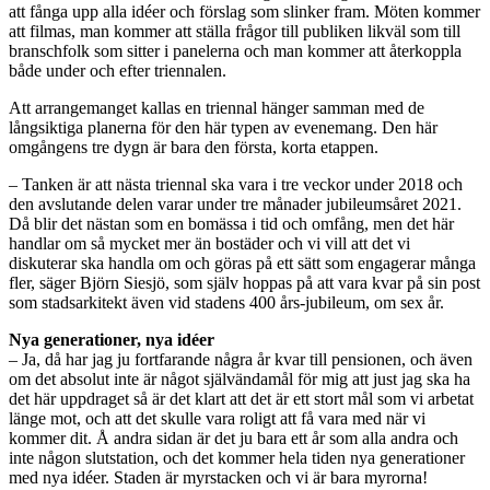
att fånga upp alla idéer och förslag som slinker fram. Möten kommer
att filmas, man kommer att ställa frågor till publiken likväl som till
branschfolk som sitter i panelerna och man kommer att återkoppla
både under och efter triennalen.
Att arrangemanget kallas en triennal hänger samman med de
långsiktiga planerna för den här typen av evenemang. Den här
omgångens tre dygn är bara den första, korta etappen.
– Tanken är att nästa triennal ska vara i tre veckor under 2018 och
den avslutande delen varar under tre månader jubileumsåret 2021.
Då blir det nästan som en bomässa i tid och omfång, men det här
handlar om så mycket mer än bostäder och vi vill att det vi
diskuterar ska handla om och göras på ett sätt som engagerar många
fler, säger Björn Siesjö, som själv hoppas på att vara kvar på sin post
som stadsarkitekt även vid stadens 400 års-jubileum, om sex år.
Nya generationer, nya idéer
– Ja, då har jag ju fortfarande några år kvar till pensionen, och även
om det absolut inte är något självändamål för mig att just jag ska ha
det här uppdraget så är det klart att det är ett stort mål som vi arbetat
länge mot, och att det skulle vara roligt att få vara med när vi
kommer dit. Å andra sidan är det ju bara ett år som alla andra och
inte någon slutstation, och det kommer hela tiden nya generationer
med nya idéer. Staden är myrstacken och vi är bara myrorna!