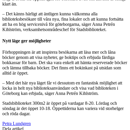
klart än.
– Det känns härligt att äntligen kunna välkomna alla
biblioteksbesökare till våra nya, fina lokaler och att kunna fortsätta
att ha en hög servicenivå för göteborgarna, säger Anna Petrén
Kihlström, verksamhetsområdeschef för Stadsbiblioteket.
Nytt läge ger möjligheter
Förhoppningen är att inspirera besökarna att läsa mer och låna
böcker genom att visa nyheter, ge boktips och erbjuda färdiga
bokkassar för barn. Det ska vara enkelt att hämta reserverade böcker
och lämna tillbaka böcker. Det finns ett bokinkast på utsidan som
alltid är öppet.
– Med det här nya läget får vi dessutom en fantastisk möjlighet att
locka in helt nya biblioteksanvändare och visa vad biblioteken i
Göteborg kan erbjuda, säger Anna Petrén Kihlström.
Stadsbiblioteket 300m2 är öppet på vardagar 8-20. Lördag och
söndag är det öppet 10-18. Öppettiderna kan variera vid storhelger
och röda dagar.
Petra Lundgren
Dela artikel