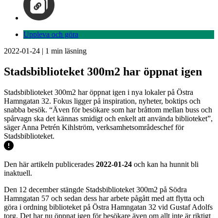
Uppleva och göra
2022-01-24
|
1
min läsning
Stadsbiblioteket 300m2 har öppnat igen
Stadsbiblioteket 300m2 har öppnat igen i nya lokaler på Östra
Hamngatan 32. Fokus ligger på inspiration, nyheter, boktips och
snabba besök. “Även för besökare som har bråttom mellan buss och
spårvagn ska det kännas smidigt och enkelt att använda biblioteket”,
säger Anna Petrén Kihlström, verksamhetsområdeschef för
Stadsbiblioteket.
Den här artikeln publicerades
2022-01-24
och kan ha hunnit bli
inaktuell.
Den 12 december stängde Stadsbiblioteket 300m2 på Södra
Hamngatan 57 och sedan dess har arbete pågått med att flytta och
göra i ordning biblioteket på Östra Hamngatan 32 vid Gustaf Adolfs
torg. Det har nu öppnat igen för besökare även om allt inte är riktigt