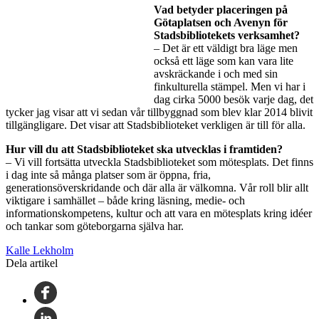
Vad betyder placeringen på
Götaplatsen och Avenyn för
Stadsbibliotekets verksamhet?
– Det är ett väldigt bra läge men
också ett läge som kan vara lite
avskräckande i och med sin
finkulturella stämpel. Men vi har i
dag cirka 5000 besök varje dag, det
tycker jag visar att vi sedan vår tillbyggnad som blev klar 2014 blivit
tillgängligare. Det visar att Stadsbiblioteket verkligen är till för alla.
Hur vill du att Stadsbiblioteket ska utvecklas i framtiden?
– Vi vill fortsätta utveckla Stadsbiblioteket som mötesplats. Det finns
i dag inte så många platser som är öppna, fria,
generationsöverskridande och där alla är välkomna. Vår roll blir allt
viktigare i samhället – både kring läsning, medie- och
informationskompetens, kultur och att vara en mötesplats kring idéer
och tankar som göteborgarna själva har.
Kalle Lekholm
Dela artikel