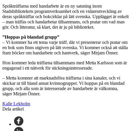
Språkträffarna med handarbete är en ny satsning inom
Stadsbibliotekets programverksamhet och en vidareutveckling av
deras språkträffar och bokcirklar på lätt svenska. Upplägget är enkelt
– man träffas och handarbetar tillsammans, och pratar om vad man
gör. Och litteratur, så klart, det är ju på biblioteket.
”Hoppas på blandad grupp”
– Vi kommer ha ett tema varje träff, där vi presenterar och pratar om
en bok som finns utgiven på lätt svenska. Vi kommer också att ställa
fram böcker om handarbete och hantverk, säger Mirjam Önner.
Hon kommer leda träffarna tillsammans med Metta Karlsson som är
engagerad i ett nätverk för stickningsintresserade.
– Metta kommer att marknadsföra träffarna i sina kanaler, och vi
skickar ut till bland annat kvinnogrupper. Vi hoppas på en blandad
grupp, och alla som är intresserade av handarbete är välkomna,
säger Mirjam Önner.
Kalle Lekholm
Dela artikel