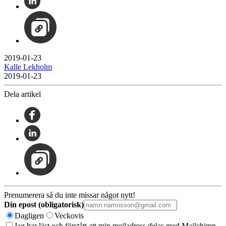
2019-01-23
Kalle Lekholm
2019-01-23
Dela artikel
Prenumerera så du inte missar något nytt!
Din epost (obligatorisk)
Dagligen
Veckovis
Jag har läst och förstått att min mejladress delas med Mailchimp