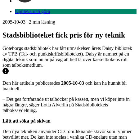
Uppleva och göra
2005-10-03
|
2
min läsning
Stadsbiblioteket fick pris för ny teknik
Göteborgs stadsbibliotek har fått utmärkelsen årets Daisy-bibliotek
av TPB (Tal- och punktskriftsbiblioteket). Daisy är namnet på en
digital teknik som nu är på väg att helt ta över kassettbokens roll
som talboksmedium.
Den här artikeln publicerades
2005-10-03
och kan ha hunnit bli
inaktuell.
– Det ges fortfarande ut talböcker på kassett, men vi köper inte in
några längre, säger Lotta Alverlin på Stadsbibliotekets
talboksavdelning.
Lätt att söka på skivan
Den nya tekniken använder CD-rom-liknande skivor som rymmer
betydligt mer. De kan inte spelas i vanliga CD-spelare utan man