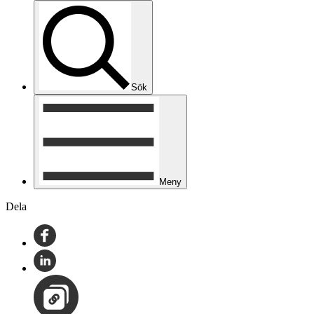
Sök
Meny
Dela