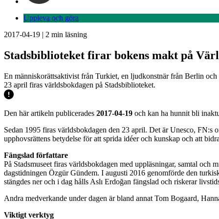
Uppleva och göra
2017-04-19
|
2
min läsning
Stadsbiblioteket firar bokens makt på Vä
En människorättsaktivist från Turkiet, en ljudkonstnär från Berlin och
23 april firas världsbokdagen på Stadsbiblioteket.
Den här artikeln publicerades
2017-04-19
och kan ha hunnit bli inaktu
Sedan 1995 firas världsbokdagen den 23 april. Det är Unesco, FN:s org
upphovsrättens betydelse för att sprida idéer och kunskap och att bidra 
Fängslad författare
På Stadsmuseet firas världsbokdagen med uppläsningar, samtal och mus
dagstidningen Özgür Gündem. I augusti 2016 genomförde den turkiska
stängdes ner och i dag hålls Aslı Erdoğan fängslad och riskerar liv
Andra medverkande under dagen är bland annat Tom Bogaard, Hanna 
Viktigt verktyg