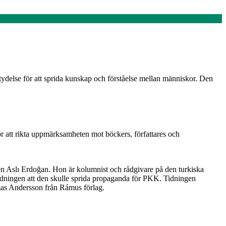
etydelse för att sprida kunskap och förståelse mellan människor. Den
ör att rikta uppmärksamheten mot böckers, författares och
ten Aslı Erdoğan. Hon är kolumnist och rådgivare på den turkiska
dningen att den skulle sprida propaganda för PKK. Tidningen
mas Andersson från Rámus förlag.