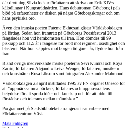
där drottning Silvia lockar författaren att skriva om Erik XIV:s
kålodlingar i Kungsträdgården. Hans debutroman Göteborg i päls
bjöd på erfarenheter av disken på några Göteborgskrogar och om
hans psykiska oro.
Även den iranska poeten Fateme Ekhtesari gästar Världsbokdagen
på lördag. Sedan hon framträtt på Göteborgs Poesifestival 2013
fängslades hon vid hemkomsten till Iran. Hon dömdes till 99
piskrapp och 11,5 år i fängelse för brott mot regimen, osedlighet och
blasfemi. När hon släpptes mot borgen tidigare i år, flydde hon från
Iran.
Bland övriga medverkande märks poeterna Sevi Kumral och Roya
Zarrin, författaren Alejandro Leiva Wenger, författaren, musikern
och konstnären Rosa Liksom samt fotografen Alexander Mahmoud.
Världsbokdagen 23 april instiftades 1995 av FN-organet Unesco för
att ”uppmärksamma böckers, författares och upphovsrättens
betydelse för att sprida idéer och kunskap och för att bidra till
förståelse och tolerans mellan människor.”
Porgrammet på Stadsbiblioteket arrangeras i samarbete med
Författarcentrum Väst.
Mats Fahlgren