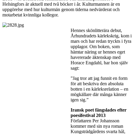
Helsingfors är aktuell med två böcker i år. Kulturmannen är en
uppgörelse med hur kulturmän genom tiderna nedvärderat och
motarbetat kvinnliga kollegor.
Hennes skönlitterära debut,
Århundradets kärlekskrig, kom i
mars och har redan tryckts i fyra
upplagor. Om boken, som
hämtar näring ur hennes eget
havererade äktenskap med
Horace Engdahl, har hon själv
sagt:
”Jag tror att jag funnit en form
för att beskriva den absoluta
botten i en kärleksrelation – en
mögkällare där många känner
igen sig.”
Iransk poet fängslades efter
poesifestival 2013
Författaren Per Johansson
kommer med sin nya roman
Kungsträdgårdens svarta hål,