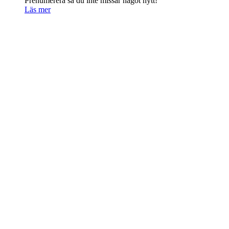
Prenumerera så du inte missar något nytt!
Läs mer