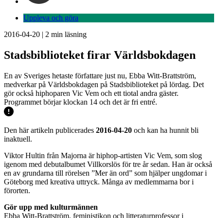
Uppleva och göra
2016-04-20
|
2
min läsning
Stadsbiblioteket firar Världsbokdagen
En av Sveriges hetaste författare just nu, Ebba Witt-Brattström,
medverkar på Världsbokdagen på Stadsbiblioteket på lördag. Det
gör också hiphoparen Vic Vem och ett tiotal andra gäster.
Programmet börjar klockan 14 och det är fri entré.
Den här artikeln publicerades
2016-04-20
och kan ha hunnit bli
inaktuell.
Viktor Hultin från Majorna är hiphop-artisten Vic Vem, som slog
igenom med debutalbumet Villkorslös för tre år sedan. Han är också
en av grundarna till rörelsen ”Mer än ord” som hjälper ungdomar i
Göteborg med kreativa uttryck. Många av medlemmarna bor i
förorten.
Gör upp med kulturmännen
Ebba Witt-Brattström, feministikon och litteraturprofessor i