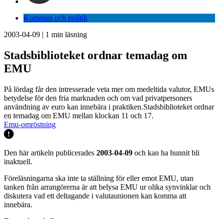
Kommun och politik
2003-04-09
|
1
min läsning
Stadsbiblioteket ordnar temadag om
EMU
På lördag får den intresserade veta mer om medeltida valutor, EMUs
betydelse för den fria marknaden och om vad privatpersoners
användning av euro kan innebära i praktiken.Stadsbiblioteket ordnar
en temadag om EMU mellan klockan 11 och 17.
Emu-omröstning
Den här artikeln publicerades
2003-04-09
och kan ha hunnit bli
inaktuell.
Föreläsningarna ska inte ta ställning för eller emot EMU, utan
tanken från arrangörerna är att belysa EMU ur olika synvinklar och
diskutera vad ett deltagande i valutaunionen kan komma att
innebära.