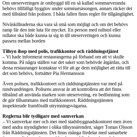
Om uteserveringen är ombyggd till en så kallad sommarveranda
behövs tillfälligt bygglov under sommarsäsongen, annars räcker det
med tillstånd från polisen. I båda fallen finns regler för tillgänglighet.
Nivåskillnaderna ska vara så små som möjligt och om det behövs
ramp får den inte luta för mycket. En person med rullstol eller
rullator ska både kunna ta sig in till uteserveringen och kunna
passera mellan borden
Tillsyn ihop med polis, trafikkontor och räddningstjänst
– Vi hade informerat restaurangerna på förhand om att vi skulle
komma. På några ställen var det saker som behövde åtgärdas, och
dessa restauranger kontaktar vi för att ge dem möjlighet att rätta till
det som behövs, fortsätter Pia Hermansson
Även polisen, trafikkontoret och räddningstjänsten var med på
rundvandringen. Polisens ansvar är att kontrollera att det finns
tillstånd att använda marken som uteservering, en bedömning som
de gör tillsammans med trafikkontoret. Räddningstjänsten
inspekterade framförallt utrymningsvägarna.
Reglerna blir tydligare med samverkan
– Vi samverkar mer och mer med stadsbyggnadskontoret men även
med andra myndigheter i olika tillsynsärenden, säger Tomas Olsson
från Räddningstjänsten. Det finns många fördelar med samarbete